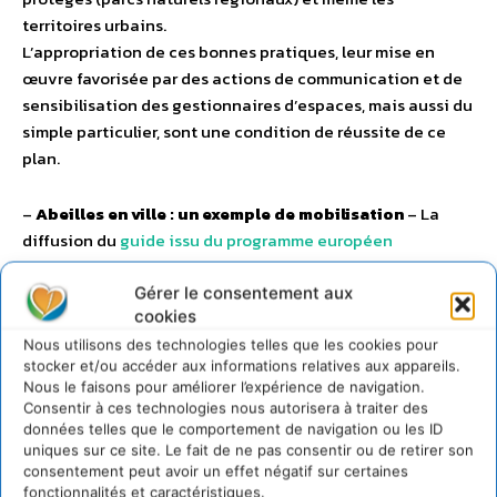
territoires urbains.
L’appropriation de ces bonnes pratiques, leur mise en
œuvre favorisée par des actions de communication et de
sensibilisation des gestionnaires d’espaces, mais aussi du
simple particulier, sont une condition de réussite de ce
plan.
–
Abeilles en ville : un exemple de mobilisation
– La
diffusion du
guide issu du programme européen
Urbanbees
(les abeilles en ville), que le Ministère de
l’Ecologie a co-financé, est un des exemples de
Gérer le consentement aux
cookies
mobilisation, voulu dans plan d’actions pour la protection
des insectes pollinisateurs. Il est l’aboutissement d’un
Nous utilisons des technologies telles que les cookies pour
stocker et/ou accéder aux informations relatives aux appareils.
remarquable travail qui s’est déroulé de janvier 2010 à
Nous le faisons pour améliorer l’expérience de navigation.
mars 2015, dans lequel la Région Rhône Alpes et la
Consentir à ces technologies nous autorisera à traiter des
métropole du Grand Lyon se sont activement engagées
données telles que le comportement de navigation ou les ID
avec l’INRA, l’Institut national de la recherche
uniques sur ce site. Le fait de ne pas consentir ou de retirer son
consentement peut avoir un effet négatif sur certaines
agronomique, et l’association Arthropologia.
fonctionnalités et caractéristiques.