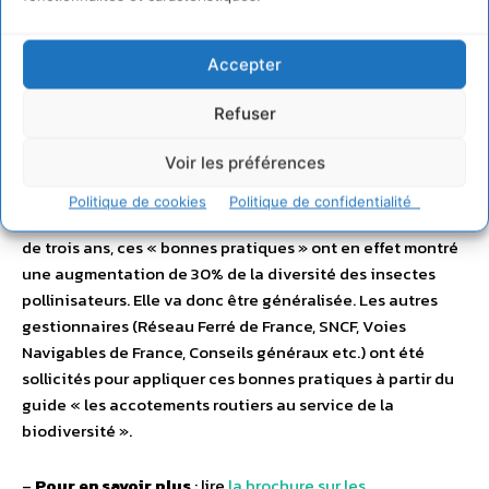
Fauchage tardif et jachères fleuries sur le bord des
routes : ça marche !
Accepter
Refuser
L’Etat se veut exemplaire dans la préservation des
pollinisateurs sauvages : il appliquera sur les
12 000
Voir les préférences
kilomètres du réseau routie
r national non concédé le
fauchage tardif et les jachères fleuries sur les
Politique de cookies
Politique de confidentialité
dépendances vertes. Après une expérimentation longue
de trois ans, ces « bonnes pratiques » ont en effet montré
une augmentation de 30% de la diversité des insectes
pollinisateurs. Elle va donc être généralisée. Les autres
gestionnaires (Réseau Ferré de France, SNCF, Voies
Navigables de France, Conseils généraux etc.) ont été
sollicités pour appliquer ces bonnes pratiques à partir du
guide « les accotements routiers au service de la
biodiversité ».
–
Pour en savoir plus
: lire
la brochure sur les