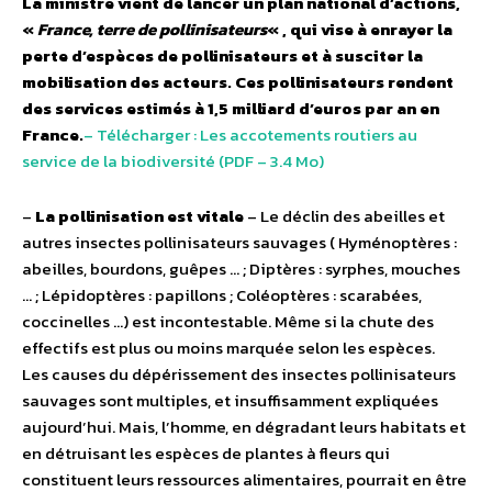
La ministre vient de lancer un plan national d’actions,
«
France, terre de pollinisateurs
« , qui vise à enrayer la
perte d’espèces de pollinisateurs et à susciter la
mobilisation des acteurs. Ces pollinisateurs rendent
des services estimés à 1,5 milliard d’euros par an en
France.
– Télécharger : Les accotements routiers au
service de la biodiversité (PDF – 3.4 Mo)
–
La pollinisation est vitale
– Le déclin des abeilles et
autres insectes pollinisateurs sauvages ( Hyménoptères :
abeilles, bourdons, guêpes … ; Diptères : syrphes, mouches
… ; Lépidoptères : papillons ; Coléoptères : scarabées,
coccinelles …) est incontestable. Même si la chute des
effectifs est plus ou moins marquée selon les espèces.
Les causes du dépérissement des insectes pollinisateurs
sauvages sont multiples, et insuffisamment expliquées
aujourd’hui. Mais, l’homme, en dégradant leurs habitats et
en détruisant les espèces de plantes à fleurs qui
constituent leurs ressources alimentaires, pourrait en être