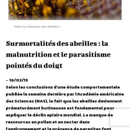
Halte au massacre des abeilles !
Surmortalités des abeilles : la
malnutrition et le parasitisme
pointés du doigt
–
16/02/15
Selon les conclusions d’une étude comportementale
publiée la semaine dernière par l’Académie américaine
des Sciences (NAS), le fait que les abeilles deviennent
prématurément butineuses est fondamental pour
expliquer le déclin apiaire mondial. Le manque de
ressources en pollen et en nectar dans
l’environnement et la présence de parasites font