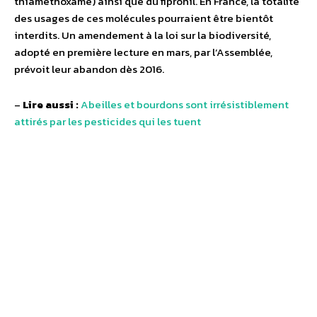
thiaméthoxame) ainsi que du fipronil. En France, la totalité
des usages de ces molécules pourraient être bientôt
interdits. Un amendement à la loi sur la biodiversité,
adopté en première lecture en mars, par l’Assemblée,
prévoit leur abandon dès 2016.
–
Lire aussi :
Abeilles et bourdons sont irrésistiblement
attirés par les pesticides qui les tuent