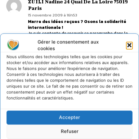
ZUILI Nadine 24 Quai De La Loire 75019
Paris
15 novembre 2009 à 16h53
Marre des idées reçues ? Osons la solidarité
internationale !
Je suis contente de recevoir ce paragraphe dans le
document Cdurable, car depuis ce matin je m’étends
Gérer le consentement aux
en remarques aux personnes (émission religieuse
cookies
télé) qui semblent critiquer l’humanisme qu’ils disent
« totalitaire », parce que sans religion, alors que le
Nous utilisons des technologies telles que les cookies pour
mot « solidarité » n’y apparaît pas…
stocker et/ou accéder aux informations relatives aux appareils.
Nadine Zuili 15.11.09
Nous le faisons pour améliorer l’expérience de navigation.
Consentir à ces technologies nous autorisera à traiter des
données telles que le comportement de navigation ou les ID
Je réfléchis, et commence à écrire, sur la différence
uniques sur ce site. Le fait de ne pas consentir ou de retirer son
entre
consentement peut avoir un effet négatif sur certaines
– le militantisme (de ma jeunesse : fille de résistant
fonctionnalités et caractéristiques.
j’ai vécu la clandestinité et j’écris un livre sur « la
paix que je voudrais inéluctable »,
– le monde associatif,
Accepter
– la vie professionnelle…
Connecter pour laisser un commentaire
Refuser