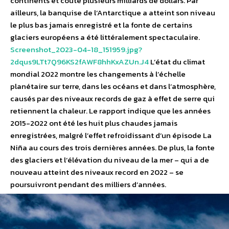
continents et coûté plusieurs milliards de dollars. Par
ailleurs, la banquise de l’Antarctique a atteint son niveau
le plus bas jamais enregistré et la fonte de certains
glaciers européens a été littéralement spectaculaire.
Screenshot_2023-04-18_151959.jpg?
2dqus9LTt7Q96KS2fAWF8hhKxAZUn.J4
L’état du climat
mondial 2022 montre les changements à l’échelle
planétaire sur terre, dans les océans et dans l’atmosphère,
causés par des niveaux records de gaz à effet de serre qui
retiennent la chaleur. Le rapport indique que les années
2015-2022 ont été les huit plus chaudes jamais
enregistrées, malgré l’effet refroidissant d’un épisode La
Niña au cours des trois dernières années. De plus, la fonte
des glaciers et l’élévation du niveau de la mer – qui a de
nouveau atteint des niveaux record en 2022 – se
poursuivront pendant des milliers d’années.