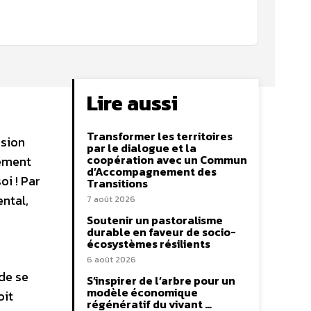
Lire aussi
Transformer les territoires
ssion
par le dialogue et la
coopération avec un Commun
rement
d’Accompagnement des
oi ! Par
Transitions
ntal,
7 août 2026
Soutenir un pastoralisme
durable en faveur de socio-
écosystèmes résilients
6 août 2026
de se
S’inspirer de l’arbre pour un
modèle économique
oit
régénératif du vivant …