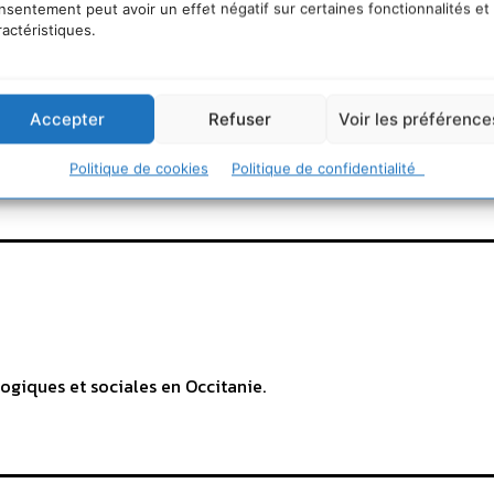
nsentement peut avoir un effet négatif sur certaines fonctionnalités et
ractéristiques.
2729838652/livre-l-apres-developpement-durable.php?soci
durable
Accepter
Refuser
Voir les préférence
Politique de cookies
Politique de confidentialité
ogiques et sociales en Occitanie.