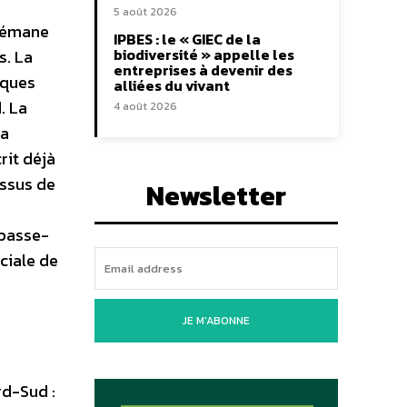
5 août 2026
e émane
IPBES : le « GIEC de la
biodiversité » appelle les
s. La
entreprises à devenir des
iques
alliées du vivant
. La
4 août 2026
la
rit déjà
issus de
Newsletter
 passe-
ciale de
JE M'ABONNE
rd-Sud :