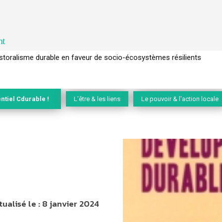
nt
l’arbre pour un modèle économique régénératif du vivant …
ntiel Cdurable !
L'être & les liens
Le pouvoir & l'action locale
tualisé le :
8 janvier 2024