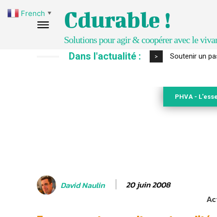
Cdurable !
French
▼
Solutions pour agir & coopérer avec le viva
Dans l'actualité :
S’inspirer de 
>
PHVA - L'esse
20 juin 2008
David Naulin
Ac