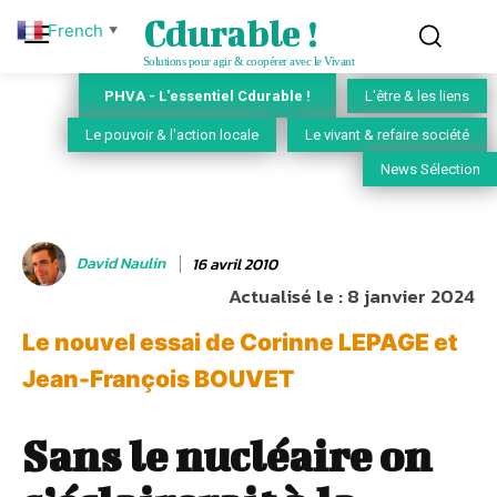
Cdurable !
French
▼
Solutions pour agir & coopérer avec le Vivant
PHVA - L'essentiel Cdurable !
L'être & les liens
Le pouvoir & l'action locale
Le vivant & refaire société
News Sélection
David Naulin
16 avril 2010
Actualisé le :
8 janvier 2024
Le nouvel essai de Corinne LEPAGE et
Jean-François BOUVET
Sans le nucléaire on