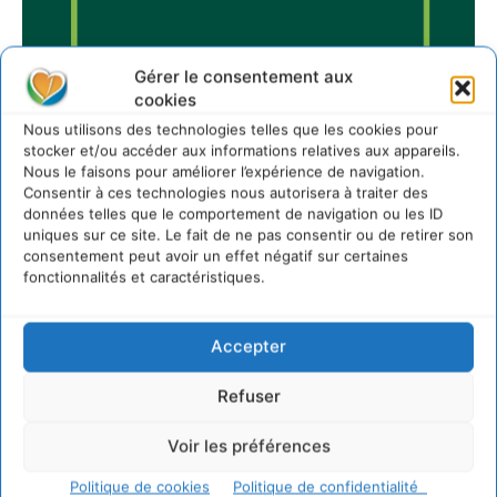
Gérer le consentement aux
cookies
Nous utilisons des technologies telles que les cookies pour
stocker et/ou accéder aux informations relatives aux appareils.
Nous le faisons pour améliorer l’expérience de navigation.
Consentir à ces technologies nous autorisera à traiter des
Sur Cdurable
données telles que le comportement de navigation ou les ID
uniques sur ce site. Le fait de ne pas consentir ou de retirer son
consentement peut avoir un effet négatif sur certaines
fonctionnalités et caractéristiques.
Comment le sol français a perdu sa mémoire
hydrique et déréglé tout le territoire (2020-2026)
2 août 2026
Accepter
Développer notre attention aux espèces vivantes
non humaines avec les communs de Zoepolis
Refuser
30 juillet 2026
Un kit citoyen pour lever les freins au
Voir les préférences
développement des forêts comestibles dans nos
villes
Politique de cookies
Politique de confidentialité