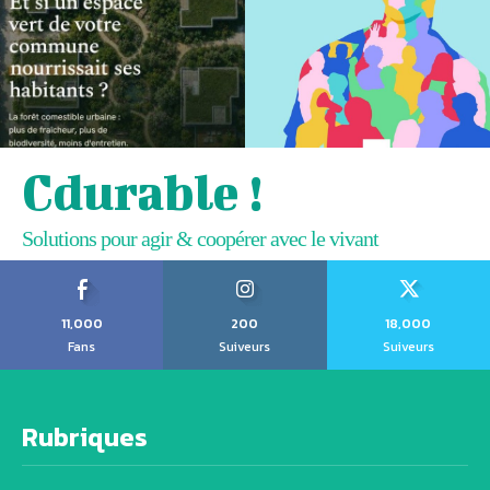
Cdurable !
Solutions pour agir & coopérer avec le vivant
11,000
200
18,000
Fans
Suiveurs
Suiveurs
Rubriques