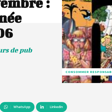
embre :
rnée
06
urs de pub
CONSOMMER RESPONSAB
WhatsApp
Linkedin