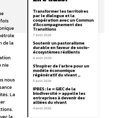
Transformer les territoires
ue
par le dialogue et la
coopération avec un Commun
 fois
d’Accompagnement des
bonique
Transitions
pétrole
7 août 2026
n de la
Soutenir un pastoralisme
durable en faveur de socio-
écosystèmes résilients
ation
6 août 2026
e nie
S’inspirer de l’arbre pour un
modèle économique
régénératif du vivant …
ns nous
5 août 2026
ssance
IPBES : le « GIEC de la
biodiversité » appelle les
tés. La
entreprises à devenir des
mer
alliées du vivant
tions.
4 août 2026
vec la