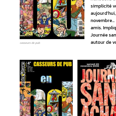
simplicité v
aujourd’hui
novembre… c
amis. Impliq
Journée sans
autour de v
casseurs de pub