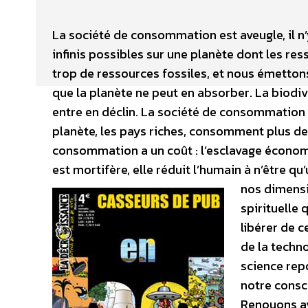
La société de consommation est aveugle, il 
infinis possibles sur une planète dont les re
trop de ressources fossiles, et nous émetton
que la planète ne peut en absorber. La biodive
entre en déclin. La société de consommation en
planète, les pays riches, consomment plus de
consommation a un coût : l’esclavage écono
est mortifère, elle réduit l’humain à n’être
nos dimensi
spirituelle
libérer de 
de la techno
science repo
notre consc
Renouons av