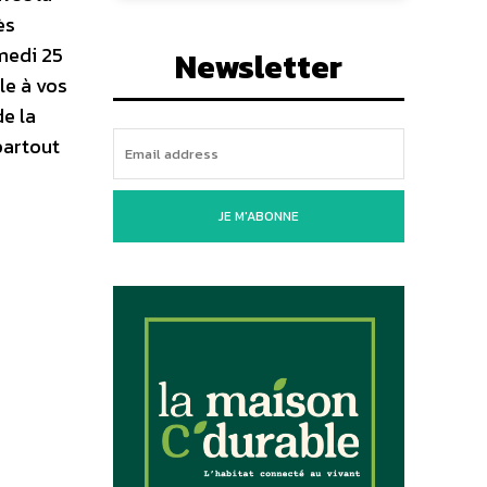
ès
amedi 25
Newsletter
le à vos
de la
partout
JE M'ABONNE