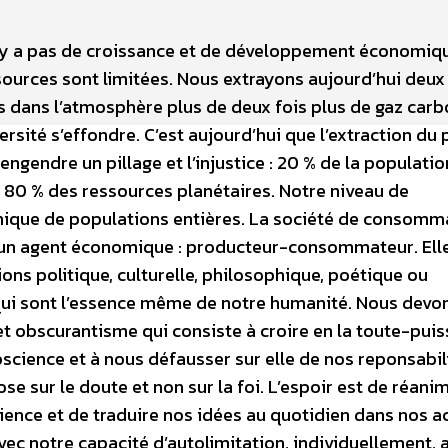
n’y a pas de croissance et de développement économiq
ssources sont limitées. Nous extrayons aujourd’hui deux
s dans l’atmosphère plus de deux fois plus de gaz car
rsité s’effondre. C’est aujourd’hui que l’extraction du 
gendre un pillage et l’injustice : 20 % de la populatio
 80 % des ressources planétaires. Notre niveau de
mique de populations entières. La société de consomm
 qu’un agent économique : producteur-consommateur.
Ell
ons politique, culturelle, philosophique, poétique ou
 qui sont l’essence même de notre humanité. Nous devo
cet obscurantisme qui consiste à croire en la toute-pui
science et à nous défausser sur elle de nos reponsabili
se sur le doute et non sur la foi. L’espoir est de réani
ience et de traduire nos idées au quotidien dans nos ac
ec notre capacité d’autolimitation, individuellement, a