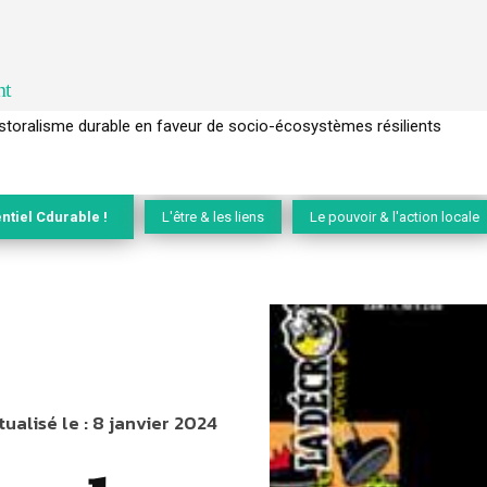
nt
l’arbre pour un modèle économique régénératif du vivant …
ntiel Cdurable !
L'être & les liens
Le pouvoir & l'action locale
tualisé le :
8 janvier 2024