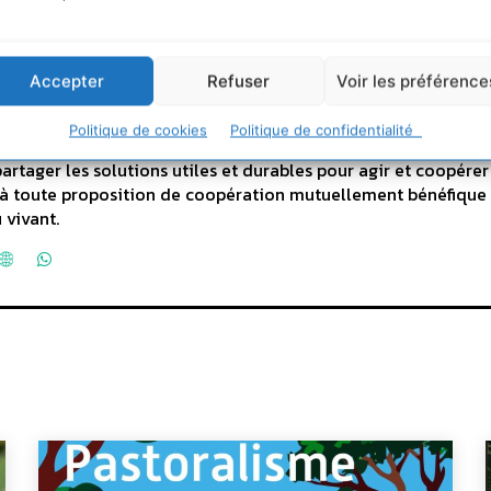
he
Accepter
Refuser
Voir les préférence
durable.info qui a eu 20 ans en 2025 ... L'occasion de supprim
Politique de cookies
Politique de confidentialité
art vers un webmedia participatif d'intérêt général, avec pou
partager les solutions utiles et durables pour agir et coopérer
rt à toute proposition de coopération mutuellement bénéfique
 vivant.