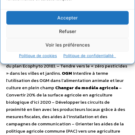
coopératives, le négoce, l’agroalimentaire et la grande
distribution. Les distributeurs de pesticides doivent
s’engager clairement à contribuer à cette réduction des
Accepter
pesticides. Des mesures plus dissuasives, comme
l’interdiction des pesticides sur les aires d’alimentation
Refuser
de captages d’eau potable ou une taxation forte des
pesticides devront être mise en place si la baisse de
Voir les préférences
l’usage des pesticides n’est pas amorcée
Politique de cookies
Politique de confidentialité
significativement en 2013 (à mi-parcours de l’application
du plan Ecophyto 2018). – Tendre vers le « zéro pesticides
» dans les villes et jardins.
OGM
Interdire à terme
l’utilisation des OGM dans l’alimentation animale et leur
culture en plein champ
Changer de modèle agricole
–
Convertir 20% de la surface agricole en agriculture
biologique d’ici 2020 – Développer les circuits de
proximité en lien avec les producteurs locaux grâce à des
mesures fiscales, des aides à l’installation et des
campagnes de communication – Orienter les aides de la
politique agricole commune (PAC) vers une agriculture