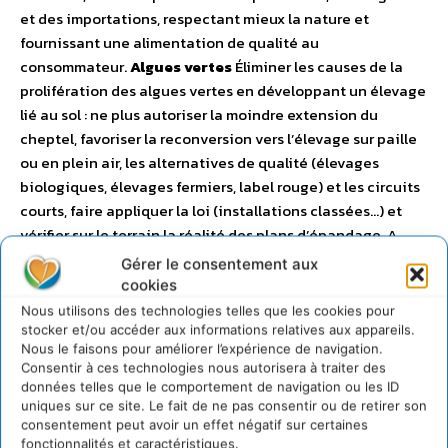
et des importations, respectant mieux la nature et
fournissant une alimentation de qualité au
consommateur.
Algues vertes
Éliminer les causes de la
prolifération des algues vertes en développant un élevage
lié au sol : ne plus autoriser la moindre extension du
cheptel, favoriser la reconversion vers l’élevage sur paille
ou en plein air, les alternatives de qualité (élevages
biologiques, élevages fermiers, label rouge) et les circuits
courts, faire appliquer la loi (installations classées…) et
vérifier sur le terrain la réalité des plans d’épandage. A
plus long terme, les importations de soja pour
Gérer le consentement aux
l’alimentation animale, qui sous-tendent le modèle hors-
cookies
sol breton, doivent être remises en cause.
Pesticides
–
Nous utilisons des technologies telles que les cookies pour
Interdire les pesticides les plus dangereux, notamment
stocker et/ou accéder aux informations relatives aux appareils.
Nous le faisons pour améliorer l’expérience de navigation.
pour la population, les travailleurs agricoles et les abeilles.
Consentir à ces technologies nous autorisera à traiter des
– Atteindre l’objectif de réduction de 50% de l’usage des
données telles que le comportement de navigation ou les ID
pesticides d’ici 2018. L’ensemble des acteurs doit être
uniques sur ce site. Le fait de ne pas consentir ou de retirer son
mobilisé : les agriculteurs bien sûr, mais aussi les
consentement peut avoir un effet négatif sur certaines
fonctionnalités et caractéristiques.