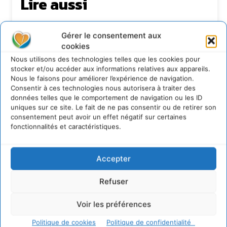
Lire aussi
S’inspirer de l’arbre pour un modèle
économique régénératif du vivant …
Gérer le consentement aux
cookies
5 août 2026
Nous utilisons des technologies telles que les cookies pour
IPBES : le « GIEC de la biodiversité » appelle les
entreprises à devenir des alliées du vivant
stocker et/ou accéder aux informations relatives aux appareils.
Nous le faisons pour améliorer l’expérience de navigation.
4 août 2026
Consentir à ces technologies nous autorisera à traiter des
Comment le sol français a perdu sa mémoire
données telles que le comportement de navigation ou les ID
hydrique et déréglé tout le territoire (2020-
uniques sur ce site. Le fait de ne pas consentir ou de retirer son
2026)
consentement peut avoir un effet négatif sur certaines
2 août 2026
fonctionnalités et caractéristiques.
Permaculture, la Voie de l’Autonomie
30 juillet 2026
Accepter
Refuser
Newsletter
Voir les préférences
Politique de cookies
Politique de confidentialité