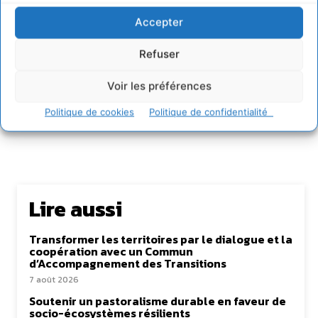
et partager les solutions utiles et durables pour agir
et coopérer avec le vivant. Je suis ouvert à toute
Accepter
proposition de coopération mutuellement bénéfique
au service de la régénération du vivant.
Refuser
Voir les préférences
Politique de cookies
Politique de confidentialité
Lire aussi
Transformer les territoires par le dialogue et la
coopération avec un Commun
d’Accompagnement des Transitions
7 août 2026
Soutenir un pastoralisme durable en faveur de
socio-écosystèmes résilients