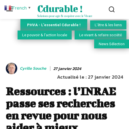
Cdurable !
French
▼
Solutions pour agir & coopérer avec le Vivant
PHVA - L'essentiel Cdurable !
L'être & les liens
Le pouvoir & l'action locale
Le vivant & refaire société
News Sélection
Cyrille Souche
27 janvier 2024
Actualisé le :
27 janvier 2024
Ressources : l’INRAE
passe ses recherches
en revue pour nous
aider à mieux