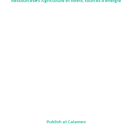
Ressources#5 Agriculture et forêts, sources d’énergie
Publish at Calameo