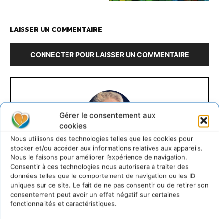
LAISSER UN COMMENTAIRE
CONNECTER POUR LAISSER UN COMMENTAIRE
Gérer le consentement aux
cookies
Nous utilisons des technologies telles que les cookies pour
stocker et/ou accéder aux informations relatives aux appareils.
Cyrille Souche
Nous le faisons pour améliorer l’expérience de navigation.
Consentir à ces technologies nous autorisera à traiter des
https://cdurable.info
données telles que le comportement de navigation ou les ID
uniques sur ce site. Le fait de ne pas consentir ou de retirer son
Directeur de la Publication Cdurable.info qui a eu 20
consentement peut avoir un effet négatif sur certaines
ans en 2025 ... L'occasion de supprimer la publicité et
fonctionnalités et caractéristiques.
d'un nouveau départ vers un webmedia participatif
d'intérêt général, avec pour raison d'être de recenser