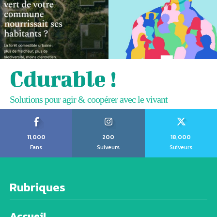
Cdurable !
Solutions pour agir & coopérer avec le vivant
11,000
200
18,000
Fans
Suiveurs
Suiveurs
Rubriques
Accueil