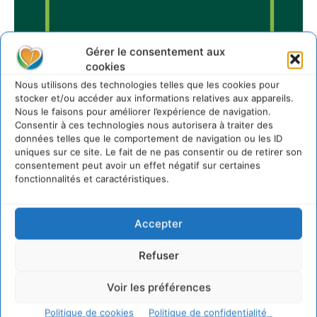
Gérer le consentement aux
cookies
Nous utilisons des technologies telles que les cookies pour
stocker et/ou accéder aux informations relatives aux appareils.
Nous le faisons pour améliorer l’expérience de navigation.
Sur Cdurable
Consentir à ces technologies nous autorisera à traiter des
données telles que le comportement de navigation ou les ID
uniques sur ce site. Le fait de ne pas consentir ou de retirer son
consentement peut avoir un effet négatif sur certaines
Comment le sol français a perdu sa mémoire
fonctionnalités et caractéristiques.
hydrique et déréglé tout le territoire (2020-2026)
2 août 2026
Développer notre attention aux espèces vivantes
Accepter
non humaines avec les communs de Zoepolis
30 juillet 2026
Refuser
Un kit citoyen pour lever les freins au
développement des forêts comestibles dans nos
Voir les préférences
villes
29 juillet 2026
Politique de cookies
Politique de confidentialité