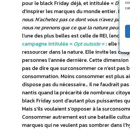
pour le black Friday déjà, et intitulée «
Don’t 
co
ca
d’inspirer les marques du monde entier. Elle 
nous. N’achetez pas ce dont vous n’avez pas b
nous ne prenons que ce que la nature peut rem
l’une des plus belles est celle de REI, (enc
campagne intitulée «
Opt outside
»
: elle fer
ressourcer dans la nature. Elle invite les cit
personnes l’année dernière. Cette dimension p
pas de dire que surconsommer ce n’est pas bi
consommation. Moins consommer est plus aisé
dispose pas du nécessaire… Il ne faudrait p
nantis quand la précarité de nombreux citoyens
black Friday sont d’autant plus puissantes q
Mais s’ils voulaient s’opposer à la surcons
Consommer autrement est une bataille culturelle
marques qui ne veulent pas sombrer dans l’