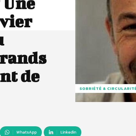
? Une
vier
u
Brands
nt de
SOBRIÉTÉ & CIRCULARIT
WhatsApp
Linkedin