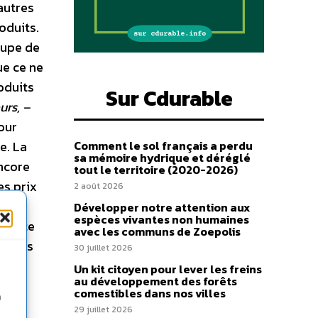
autres
oduits.
roupe de
ue ce ne
roduits
Sur Cdurable
urs, –
pour
e. La
Comment le sol français a perdu
sa mémoire hydrique et déréglé
encore
tout le territoire (2020-2026)
es prix
2 août 2026
ux
Développer notre attention aux
espèces vivantes non humaines
 Cette
avec les communs de Zoepolis
 jours
30 juillet 2026
Un kit citoyen pour lever les freins
au développement des forêts
la
comestibles dans nos villes
n
011,
29 juillet 2026