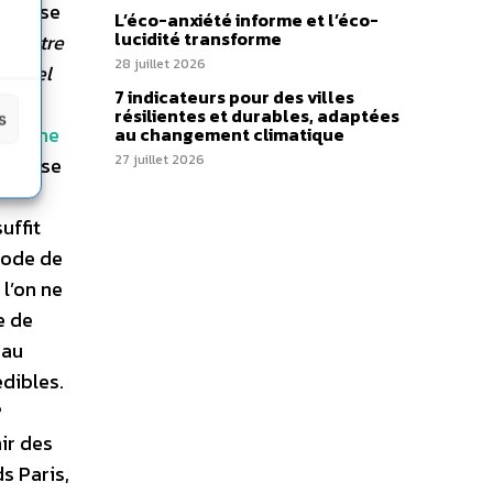
e cesse
L’éco-anxiété informe et l’éco-
lucidité transforme
 d’entre
28 juillet 2026
lequel
7 indicateurs pour des villes
es,
résilientes et durables, adaptées
s
015 une
au changement climatique
27 juillet 2026
ller se
uffit
mode de
l’on ne
e de
 au
édibles.
?
nir des
s Paris,