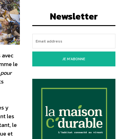
Newsletter
s avec
JE M'ABONNE
comme le
 pour
ts
es y
nt les
ant, le
ue et