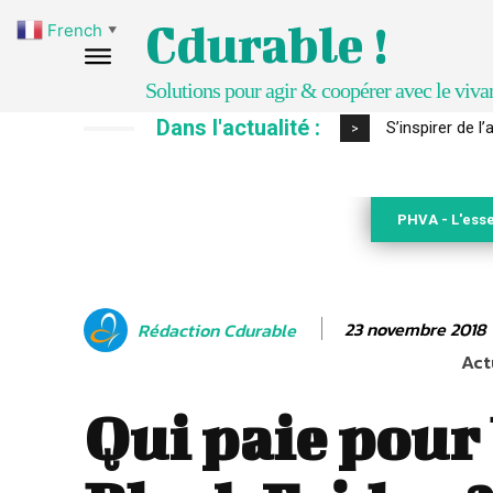
Cdurable !
French
▼
Solutions pour agir & coopérer avec le viva
Dans l'actualité :
IPBES : le « GI
>
PHVA - L'esse
23 novembre 2018
Rédaction Cdurable
Act
Qui paie pour 