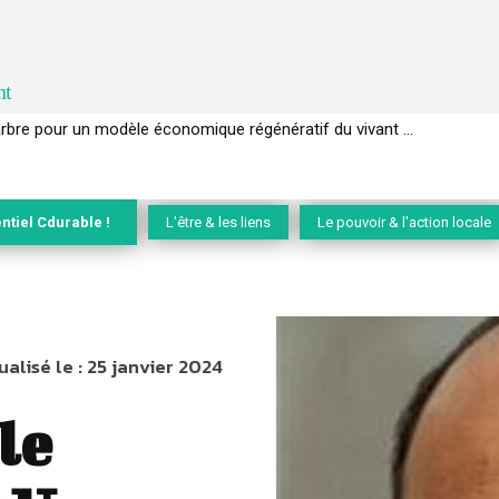
nt
EC de la biodiversité » appelle les entreprises à devenir des alliées du 
ntiel Cdurable !
L'être & les liens
Le pouvoir & l'action locale
ualisé le :
25 janvier 2024
le