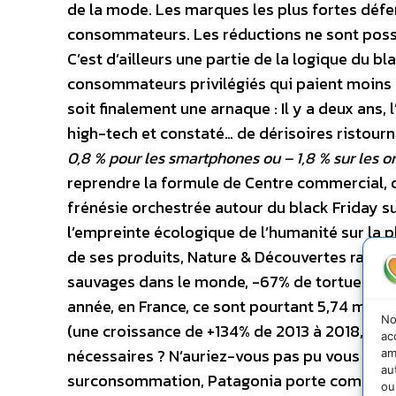
de la mode. Les marques les plus fortes défen
consommateurs. Les réductions ne sont possi
C’est d’ailleurs une partie de la logique du bl
consommateurs privilégiés qui paient moins –
soit finalement une arnaque : Il y a deux ans, 
high-tech et constaté… de dérisoires ristourn
0,8 % pour les smartphones ou – 1,8 % sur les o
reprendre la formule de Centre commercial, qu
frénésie orchestrée autour du black Friday s
l’empreinte écologique de l’humanité sur la p
de ses produits, Nature & Découvertes rappell
sauvages dans le monde, -67% de tortues ver
année, en France, ce sont pourtant 5,74 milli
No
(une croissance de +134% de 2013 à 2018, selon
ac
nécessaires ? N’auriez-vous pas pu vous en 
am
au
surconsommation, Patagonia porte comme éte
ou