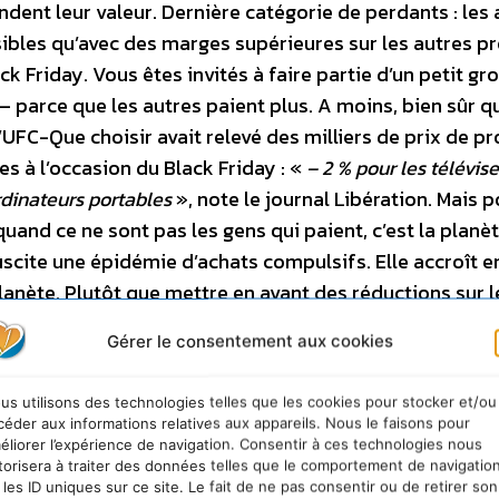
dent leur valeur. Dernière catégorie de perdants : les 
bles qu’avec des marges supérieures sur les autres pr
ack Friday. Vous êtes invités à faire partie d’un petit g
 parce que les autres paient plus. A moins, bien sûr q
l’UFC-Que choisir avait relevé des milliers de prix de p
es à l’occasion du Black Friday : «
– 2 % pour les télévise
rdinateurs portables
», note le journal Libération. Mais 
and ce ne sont pas les gens qui paient, c’est la planèt
uscite une épidémie d’achats compulsifs. Elle accroît 
lanète. Plutôt que mettre en avant des réductions sur l
e ainsi les «
réductions qui comptent
» : -58% d’anima
Gérer le consentement aux cookies
tes dans le monde, -90% de requins en Méditerranée, …
ards d’euros de dépenses qui sont attendus en quelques
us utilisons des technologies telles que les cookies pour stocker et/ou
 le Center for retail research). Ces achats sont-ils
céder aux informations relatives aux appareils. Nous le faisons pour
passer ? Au premier rang des marques engagées contre 
éliorer l’expérience de navigation. Consentir à ces technologies nous
torisera à traiter des données telles que le comportement de navigatio
ndard une page publiée dans le New York Times, en 2
 les ID uniques sur ce site. Le fait de ne pas consentir ou de retirer son