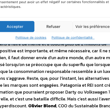
buy this jacket
». La campagne est devenue culte, elle n
nsentement peut avoir un effet négatif sur certaines fonctionnalités et
ractéristiques.
se conclue par ces mots. «
Il y a tant à faire, pour chacun
esoin et rejoignez-nous pour re-imaginer un monde dans 
placer.
» Parmi les nombreuses propositions alternativ
Accepter
Refuser
Voir les préférence
ore) une marque d’équipements outdoors.
REI a lancé en 2
me ses magasins le vendredi et paie ses employés pour a
Politique de cookies
Politique de confidentialité
oyens à faire de même et a touché plus de 2 millions de
ositive est importante, et même nécessaire, car il ne s
en, il faut donner envie d’un autre monde, d’un autre 
 lorsqu’on se préoccupe que du superflu que lorsque 
as que la consommation responsable ressemble à un lux
 s’aggrave. Reste, que, pour l’instant, les alternatives
ue les marques sont engagées. Patagonia et REI sont cr
ommation que pourraient proposer Darty ou Volkswagen 
, et c’est une bataille difficile. Mais c’est aussi l’ave
hyperdiscount.
Olivier Blond
, COO du Sustainable Brand