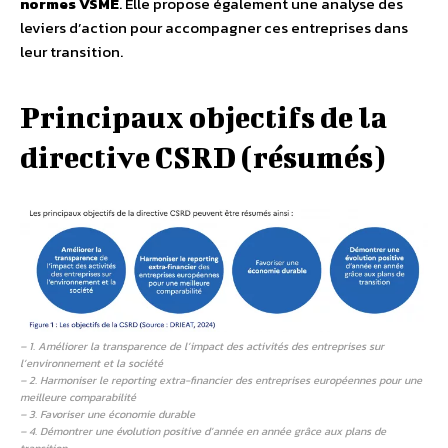
normes VSME
. Elle propose également une analyse des
leviers d’action pour accompagner ces entreprises dans
leur transition.
Principaux objectifs de la
directive CSRD (résumés)
– 1. Améliorer la transparence de l’impact des activités des entreprises sur
l’environnement et la société
– 2. Harmoniser le reporting extra-financier des entreprises européennes pour une
meilleure comparabilité
– 3. Favoriser une économie durable
– 4. Démontrer une évolution positive d’année en année grâce aux plans de