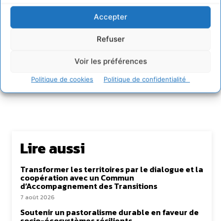
et partager les solutions utiles et durables pour agir
Accepter
et coopérer avec le vivant. Je suis ouvert à toute
proposition de coopération mutuellement bénéfique
au service de la régénération du vivant.
Refuser
Voir les préférences
Politique de cookies
Politique de confidentialité
Lire aussi
Transformer les territoires par le dialogue et la
coopération avec un Commun
d’Accompagnement des Transitions
7 août 2026
Soutenir un pastoralisme durable en faveur de
socio-écosystèmes résilients