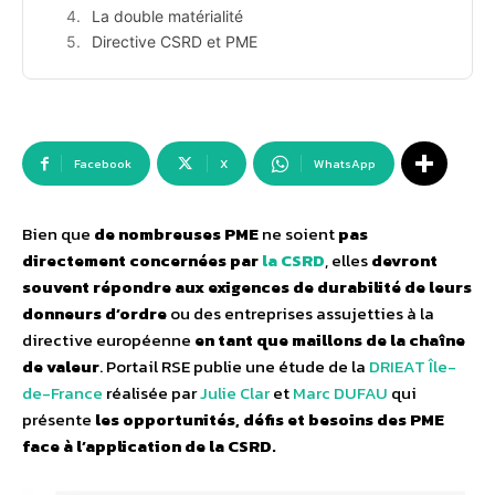
La double matérialité
Directive CSRD et PME
Facebook
X
WhatsApp
Bien que
de nombreuses PME
ne soient
pas
directement concernées par
la CSRD
, elles
devront
souvent répondre aux exigences de durabilité de leurs
donneurs d’ordre
ou des entreprises assujetties à la
directive européenne
en tant que maillons de la chaîne
de valeur
. Portail RSE publie une étude de la
DRIEAT Île-
de-France
réalisée par
Julie Clar
et
Marc DUFAU
qui
présente
les opportunités, défis et besoins des PME
face à l’application de la CSRD.