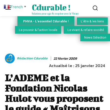
Cdurable !
French
▼
Solutions pour agir & coopérer avec le Vivant
PHVA - L'essentiel Cdurable !
L'être & les liens
Le pouvoir & l'action locale
Le vivant & refaire société
News Sélection
Rédaction Cdurable
22 février 2009
Actualisé le :
25 janvier 2024
L’ADEME et la
Fondation Nicolas
Hulot vous proposent
le guide « Maîtrisons