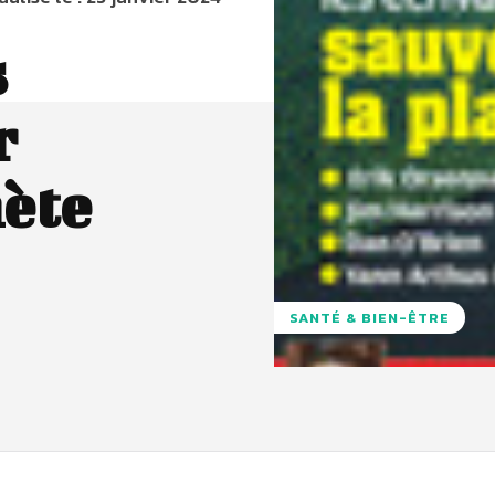
s
r
nète
SANTÉ & BIEN-ÊTRE