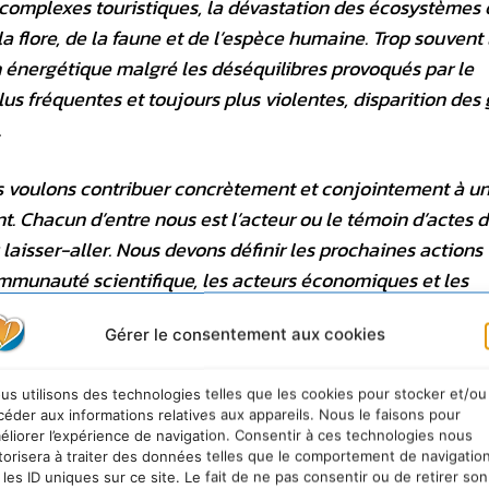
e complexes touristiques, la dévastation des écosystèmes
la flore, de la faune et de l’espèce humaine. Trop souvent 
 énergétique malgré les déséquilibres provoqués par le
s fréquentes et toujours plus violentes, disparition des 
…
us voulons contribuer concrètement et conjointement à u
 Chacun d’entre nous est l’acteur ou le témoin d’actes 
 laisser-aller. Nous devons définir les prochaines actions
communauté scientifique, les acteurs économiques et les
s internationales qui se tiendront au printemps 2008. Il e
Gérer le consentement aux cookies
ustifié jusqu’à aujourd’hui inertie et frilosité: nous appel
us utilisons des technologies telles que les cookies pour stocker et/ou
céder aux informations relatives aux appareils. Nous le faisons pour
 appelons à tenir ces assises à l’ambition inédite qui
éliorer l’expérience de navigation. Consentir à ces technologies nous
ifiques, les écrivains et les philosophes*. Car les enjeux
torisera à traiter des données telles que le comportement de navigatio
 les ID uniques sur ce site. Le fait de ne pas consentir ou de retirer son