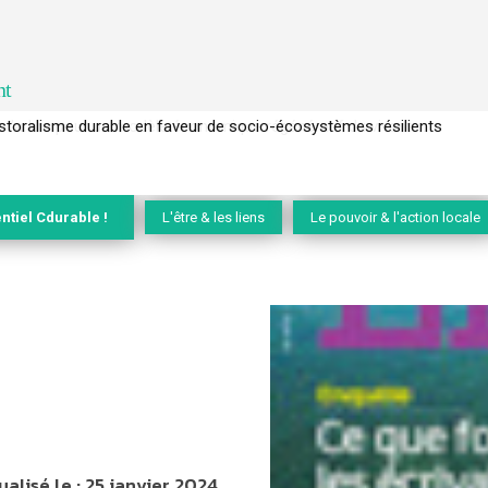
nt
l’arbre pour un modèle économique régénératif du vivant …
ntiel Cdurable !
L'être & les liens
Le pouvoir & l'action locale
ualisé le :
25 janvier 2024