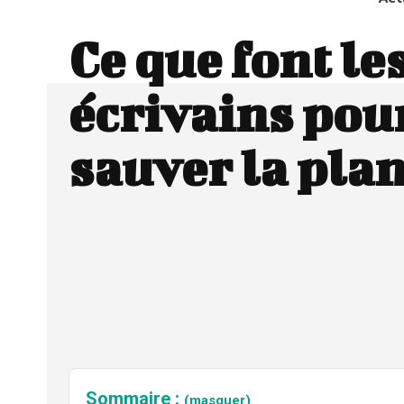
Ce que font le
écrivains pou
sauver la pla
Sommaire :
(masquer)