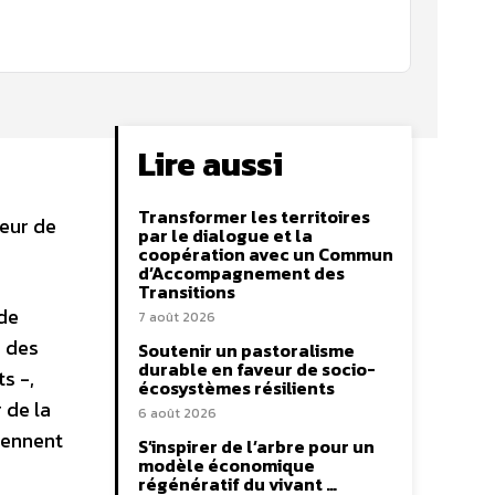
Lire aussi
Transformer les territoires
veur de
par le dialogue et la
coopération avec un Commun
d’Accompagnement des
Transitions
 de
7 août 2026
s des
Soutenir un pastoralisme
durable en faveur de socio-
s -,
écosystèmes résilients
 de la
6 août 2026
iennent
S’inspirer de l’arbre pour un
modèle économique
régénératif du vivant …