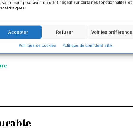
rontières, et affectent les générations à venir: ils sont l’
nsentement peut avoir un effet négatif sur certaines fonctionnalités et
ractéristiques.
Accepter
Refuser
Voir les préférence
istophe Rufin, Jean Malaurie, Isabelle Autissier, Alain
Politique de cookies
Politique de confidentialité
erre
urable