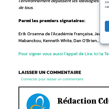
l’environnement dépassent les idéologies et les f
co
de tous.
ca
Parmi les premiers signataires:
Erik Orsenna de l’Académie française, Jean-Chr
Mabanckou, Kenneth White, Dan O’Brien…
Pour signer vous aussi l’appel de Lire: Ici la T
LAISSER UN COMMENTAIRE
Connecter pour laisser un commentaire
Rédaction Cd