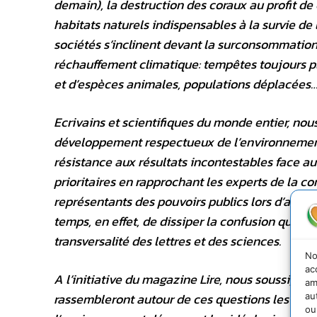
demain), la destruction des coraux au profit d
habitats naturels indispensables à la survie de 
sociétés s’inclinent devant la surconsommation
réchauffement climatique: tempêtes toujours plu
et d’espèces animales, populations déplacées
Ecrivains et scientifiques du monde entier, no
développement respectueux de l’environnement.
résistance aux résultats incontestables face au
prioritaires en rapprochant les experts de la 
représentants des pouvoirs publics lors d’assise
temps, en effet, de dissiper la confusion qui a j
transversalité des lettres et des sciences.
No
ac
A l’initiative du magazine Lire, nous soussignés
am
rassembleront autour de ces questions les scient
au
ou