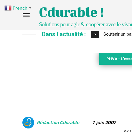
Cdurable !
French
▼
Solutions pour agir & coopérer avec le viva
Dans l'actualité :
S’inspirer de 
>
PHVA - L'esse
7 juin 2007
Rédaction Cdurable
Act