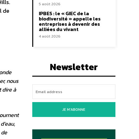
ills.
5 août 2026
l de
IPBES : le « GIEC de la
biodiversité » appelle les
entreprises à devenir des
alliées du vivant
4 août 2026
Newsletter
monde
mer, nous
 dire à
JE M'ABONNE
tournent
 d’eau,
 de