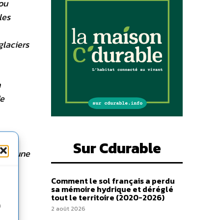
 ou
les
glaciers
n
de
st
Sur Cdurable
ons à une
Comment le sol français a perdu
sa mémoire hydrique et déréglé
tout le territoire (2020-2026)
 de
n
2 août 2026