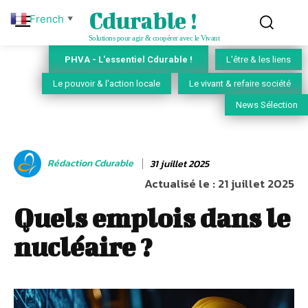
Cdurable !
French
▼
Solutions pour agir & coopérer avec le Vivant
PHVA - L'essentiel Cdurable !
L'être & les liens
Le pouvoir & l'action locale
Le vivant & refaire société
News Sélection
Rédaction Cdurable
31 juillet 2025
Actualisé le :
21 juillet 2025
Quels emplois dans le
nucléaire ?