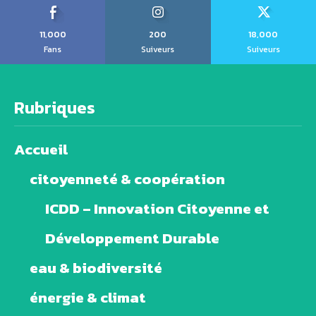
11,000
200
18,000
Fans
Suiveurs
Suiveurs
Rubriques
Accueil
citoyenneté & coopération
ICDD – Innovation Citoyenne et
Développement Durable
eau & biodiversité
énergie & climat