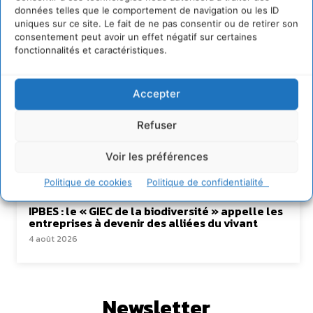
données telles que le comportement de navigation ou les ID
Lire aussi
uniques sur ce site. Le fait de ne pas consentir ou de retirer son
consentement peut avoir un effet négatif sur certaines
fonctionnalités et caractéristiques.
Transformer les territoires par le dialogue et la
coopération avec un Commun
d’Accompagnement des Transitions
7 août 2026
Accepter
Soutenir un pastoralisme durable en faveur de
socio-écosystèmes résilients
Refuser
6 août 2026
Voir les préférences
S’inspirer de l’arbre pour un modèle
économique régénératif du vivant …
Politique de cookies
Politique de confidentialité
5 août 2026
IPBES : le « GIEC de la biodiversité » appelle les
entreprises à devenir des alliées du vivant
4 août 2026
Newsletter