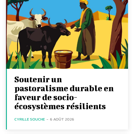
Soutenir un
pastoralisme durable en
faveur de socio-
écosystèmes résilients
CYRILLE SOUCHE
-
6 AOÛT 2026