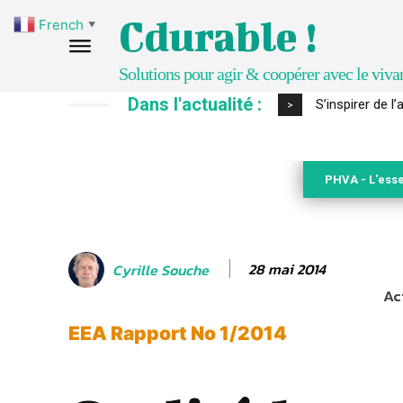
Cdurable !
French
▼
Solutions pour agir & coopérer avec le viva
Dans l'actualité :
S’inspirer de l’
IPBES : le « G
>
PHVA - L'esse
28 mai 2014
Cyrille Souche
Ac
EEA Rapport No 1/2014