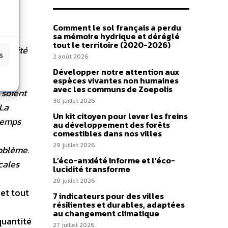
Comment le sol français a perdu
sa mémoire hydrique et déréglé
tout le territoire (2020-2026)
qualité
s
2 août 2026
nous
Développer notre attention aux
er à
espèces vivantes non humaines
avec les communs de Zoepolis
 soient
30 juillet 2026
La
Un kit citoyen pour lever les freins
temps
au développement des forêts
comestibles dans nos villes
29 juillet 2026
roblème.
L’éco-anxiété informe et l’éco-
cales
lucidité transforme
28 juillet 2026
 et tout
7 indicateurs pour des villes
résilientes et durables, adaptées
au changement climatique
quantité
27 juillet 2026