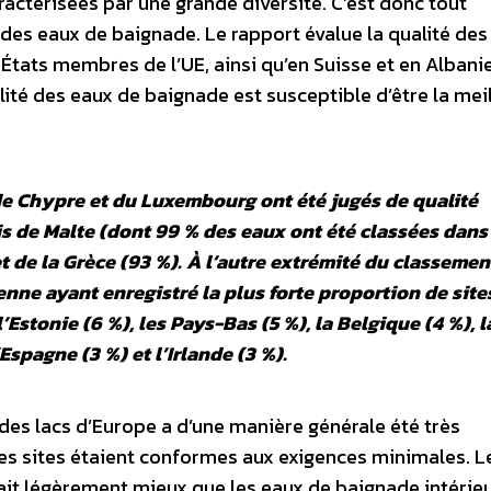
actérisées par une grande diversité. C’est donc tout
é des eaux de baignade. Le rapport évalue la qualité des
États membres de l’UE, ainsi qu’en Suisse et en Albanie
lité des eaux de baignade est susceptible d’être la mei
de Chypre et du Luxembourg ont été jugés de qualité
is de Malte (dont 99 % des eaux ont été classées dans
et de la Grèce (93 %). À l’autre extrémité du classemen
nne ayant enregistré la plus forte proportion de site
l’Estonie (6 %), les Pays-Bas (5 %), la Belgique (4 %), l
’Espagne (3 %) et l’Irlande (3 %).
t des lacs d’Europe a d’une manière générale été très
des sites étaient conformes aux exigences minimales. L
fait légèrement mieux que les eaux de baignade intérieu