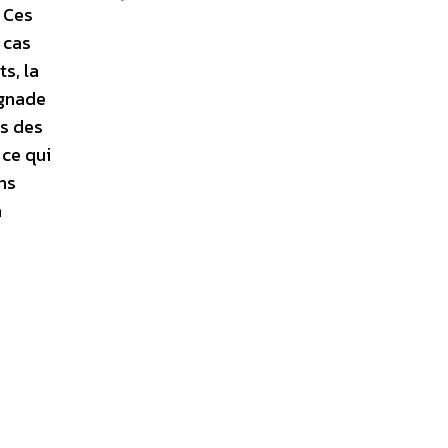
. Ces
 cas
s, la
ignade
s des
 ce qui
ns
a