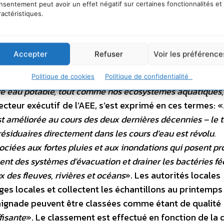
nsentement peut avoir un effet négatif sur certaines fonctionnalités et
ractéristiques.
(Croatian National Tourist Board)
nvironnement, a déclaré: «
C’est une bonne chose que la 
Accepter
Refuser
Voir les préférence
ne à un niveau élevé. Cependant, nous ne pouvons pas 
 ressource aussi précieuse que l’eau. Nous devons continu
Politique de cookies
Politique de confidentialité
tre eau potable, tout comme nos écosystèmes aquatiques,
ecteur exécutif de l’AEE, s’est exprimé en ces termes: «
t améliorée au cours des deux dernières décennies – le 
ésiduaires directement dans les cours d’eau est révolu.
ociées aux fortes pluies et aux inondations qui posent p
 des systèmes d’évacuation et drainer les bactéries fé
x des fleuves, rivières et océans
». Les autorités locales
ges locales et collectent les échantillons au printemps
baignade peuvent être classées comme étant de qualité
fisante
». Le classement est effectué en fonction de la 