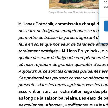
co
ca
Image © Ivo Pervan, Hrvatska turistička zajednica 
M. Janez Potočnik, commissaire chargé de l’e
des eaux de baignade européennes se maintien
permettre de baisser la garde, s’agissant d’une
faire en sorte que nos eaux de baignade et no
totalement protégés
.» M. Hans Bruyninckx, dir
qualité des eaux de baignade européennes s’es
où nous rejetions de grandes quantités d’eaux r
Aujourd’hui, ce sont les charges polluantes ass
Ces phénomènes peuvent causer un débordement
présentes dans les terres agricoles vers les eau
assurent un suivi par échantillonnage des pla
au long de la saison balnéaire. Les eaux de 
«
excellente
», «
bonne
», «
suffisante
» ou «
insuf