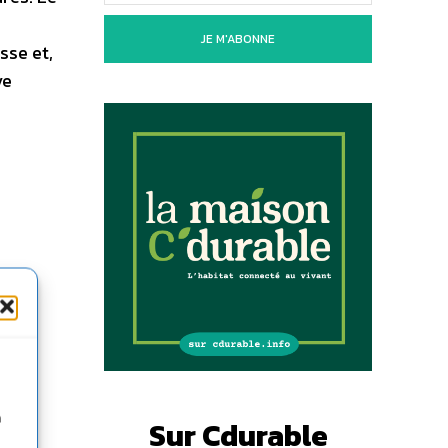
JE M'ABONNE
sse et,
ve
n
Sur Cdurable