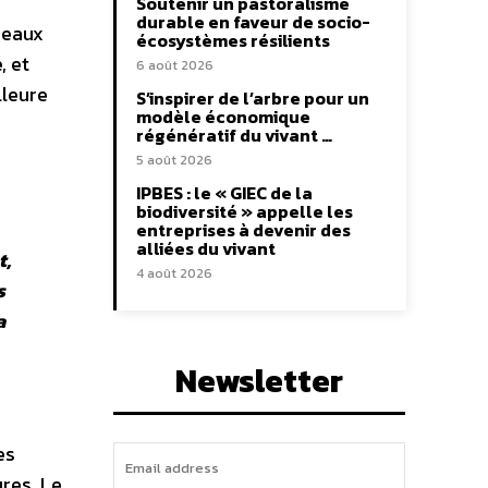
Soutenir un pastoralisme
durable en faveur de socio-
 eaux
écosystèmes résilients
, et
6 août 2026
lleure
S’inspirer de l’arbre pour un
modèle économique
régénératif du vivant …
5 août 2026
IPBES : le « GIEC de la
biodiversité » appelle les
entreprises à devenir des
alliées du vivant
t,
4 août 2026
s
a
Newsletter
es
res. Le