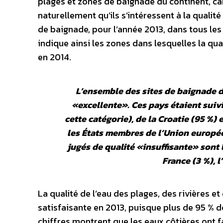
plages et zones de baignade du continent, car
naturellement qu’ils s’intéressent à la qualit
de baignade, pour l’année 2013, dans tous les 
indique ainsi les zones dans lesquelles la qua
en 2014.
L’ensemble des sites de baignade 
«
excellente
». Ces pays étaient suiv
cette catégorie), de la Croatie (95 %) 
les États membres de l’Union europée
jugés de qualité «
insuffisante
» sont 
France (3 %), l
La qualité de l’eau des plages, des rivières e
satisfaisante en 2013, puisque plus de 95 % 
chiffres montrent que les eaux côtières ont 