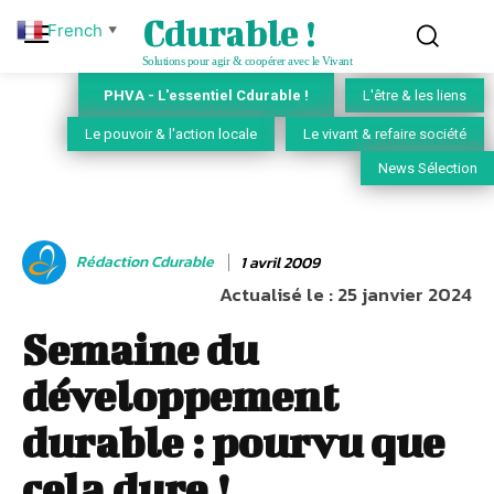
Cdurable !
French
▼
Solutions pour agir & coopérer avec le Vivant
PHVA - L'essentiel Cdurable !
L'être & les liens
Le pouvoir & l'action locale
Le vivant & refaire société
News Sélection
Rédaction Cdurable
1 avril 2009
Actualisé le :
25 janvier 2024
Semaine du
développement
durable : pourvu que
cela dure !