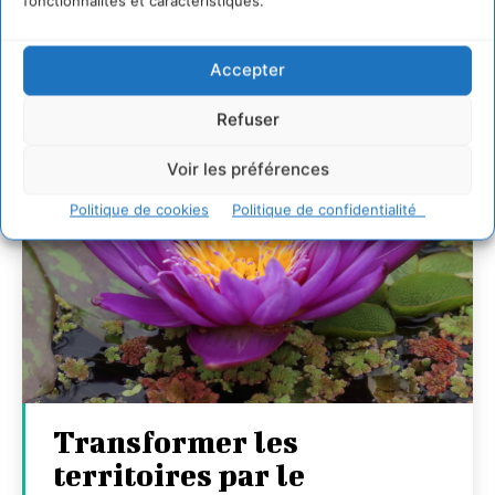
fonctionnalités et caractéristiques.
27 juillet 2026
Accepter
Refuser
Voir les préférences
Politique de cookies
Politique de confidentialité
Transformer les
territoires par le