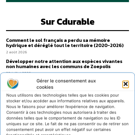
Sur Cdurable
Comment le sol français a perdu sa mémoire
hydrique et déréglé tout le territoire (2020-2026)
2 août 2026
Développer notre attention aux espèces vivantes
non humaines avec les communs de Zoepolis
30 juillet 2026
Gérer le consentement aux
Un kit citoyen pour lever les freins au
développement des forêts comestibles dans nos
cookies
villes
Nous utilisons des technologies telles que les cookies pour
29 juillet 2026
stocker et/ou accéder aux informations relatives aux appareils.
Nous le faisons pour améliorer l’expérience de navigation.
L’éco-anxiété informe et l’éco-lucidité transforme
Consentir à ces technologies nous autorisera à traiter des
28 juillet 2026
données telles que le comportement de navigation ou les ID
7 indicateurs pour des villes résilientes et durables,
uniques sur ce site. Le fait de ne pas consentir ou de retirer son
adaptées au changement climatique
consentement peut avoir un effet négatif sur certaines