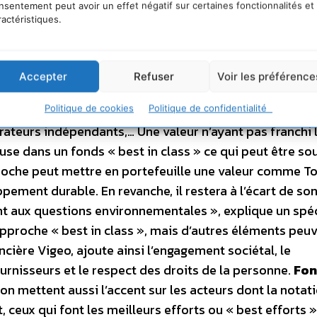
nsentement peut avoir un effet négatif sur certaines fonctionnalités et
ment (E) l’analyste ISR scrutera par exemple les émissi
ractéristiques.
ore le respect de la biodiversité. Sur le plan social (S), 
enées contre travail des enfants et les discriminations, 
en faveur des préventions des accidents ou de lutte con
Accepter
Refuser
Voir les préférence
G), il se concentrera par exemple sur la qualité de la
rsité de l’actionnariat, les pouvoirs et contre-pouvoirs
Politique de cookies
Politique de confidentialité
trateurs indépendants,… Une valeur n’ayant pas franchi le
luse dans un fonds « best in class » ce qui peut être so
proche peut mettre en portefeuille une valeur comme To
pement durable. En revanche, il restera à l’écart de so
nt aux questions environnementales », explique un spéc
 l’approche « best in class », mais d’autres éléments peu
ncière Vigeo, ajoute ainsi l’engagement sociétal, le
urnisseurs et le respect des droits de la personne.
Fon
ion mettent aussi l’accent sur les acteurs dont la notat
ceux qui font les meilleurs efforts ou « best efforts »