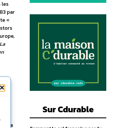
 les
983 par
te «
estors
Europe,
 La
en
u
Sur Cdurable
rance
selon
n
 parle