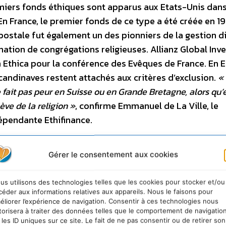
iers fonds éthiques sont apparus aux Etats-Unis dans
n France, le premier fonds de ce type a été créée en 1
postale fut également un des pionniers de la gestion di
nation de congrégations religieuses. Allianz Global Inv
n Ethica pour la conférence des Evêques de France. En 
Scandinaves restent attachés aux critères d’exclusion.
«
 fait pas peur en Suisse ou en Grande Bretagne, alors qu’
ève de la religion »
, confirme Emmanuel de La Ville, le
dépendante Ethifinance.
Gérer le consentement aux cookies
ïcité, la France a donc développé une gestion ISR un pe
us utilisons des technologies telles que les cookies pour stocker et/ou
tent aussi dans l’Hexagone. Mais le moteur de l’ISR en F
céder aux informations relatives aux appareils. Nous le faisons pour
éliorer l’expérience de navigation. Consentir à ces technologies nous
ner les meilleures entreprises dites « best in class » 
torisera à traiter des données telles que le comportement de navigatio
gouvernance d’entreprise au sein de chaque secteur. On
 les ID uniques sur ce site. Le fait de ne pas consentir ou de retirer son