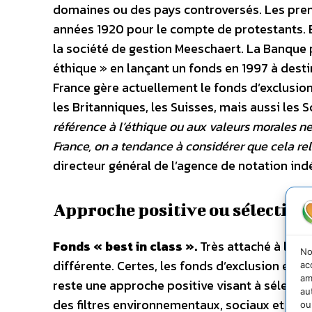
domaines ou des pays controversés. Les prem
années 1920 pour le compte de protestants. E
la société de gestion Meeschaert. La Banque 
éthique » en lançant un fonds en 1997 à desti
France gère actuellement le fonds d’exclusio
les Britanniques, les Suisses, mais aussi les 
référence à l’éthique ou aux valeurs morales ne
France, on a tendance à considérer que cela rel
directeur général de l’agence de notation in
Approche positive ou sélective
Fonds « best in class ».
Très attaché à la la
No
différente. Certes, les fonds d’exclusion exis
ac
am
reste une approche positive visant à sélection
au
des filtres environnementaux, sociaux et de 
ou