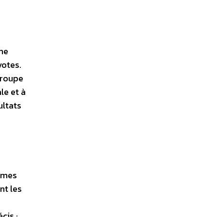
une
votes.
groupe
le et à
ultats
mmes
nt les
cis :