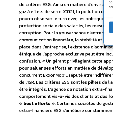
co
de critères ESG. Ainsi en matière d’environne
ca
gaz à effets de serre (CO2), la pollution ou enc
pourra observer le turn over, les politiques m
protection sociale des salariés, les mesures 
corruption. Pour la gouvernance d’entreprise (
communication financière, la stabilité et dive
place dans l’entreprise, l’existence d’adminis
éthique de l’approche exclusive peut être inc
confusion. « Un gérant privilégiant cette ap
pour saluer ses efforts en matière de dévelop
concurrent ExxonMobil, réputé être indiffére
de l’ISR. Les critères ESG sont les piliers de
être intégrés. L’agence de notation extra-fina
comportement vis-à-vis des clients et des fo
« best efforts »
. Certaines sociétés de gest
extra-financière ESG s’améliore constamment, 