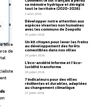
Comment le sol français a perdu
ons de
sa mémoire hydrique et déréglé
tout le territoire (2020-2026)
il
2 août 2026
la
Développer notre attention aux
tre la
espèces vivantes non humaines
s
avec les communs de Zoepolis
30 juillet 2026
 en
Un kit citoyen pour lever les freins
 filtre
au développement des forêts
comestibles dans nos villes
urce de
29 juillet 2026
tal
L’éco-anxiété informe et l’éco-
n
lucidité transforme
ialiste
28 juillet 2026
vent
7 indicateurs pour des villes
résilientes et durables, adaptées
au changement climatique
ds
27 juillet 2026
ion
.