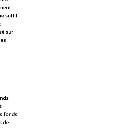
ement
e suffit
t
sé sur
Les
onds
s
es fonds
s de