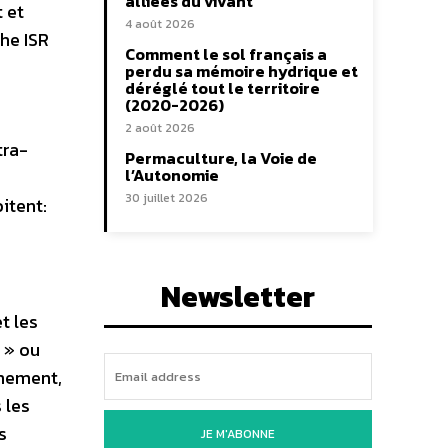
alliées du vivant
 et
4 août 2026
he ISR
Comment le sol français a
perdu sa mémoire hydrique et
déréglé tout le territoire
(2020-2026)
2 août 2026
tra-
Permaculture, la Voie de
l’Autonomie
30 juillet 2026
itent:
Newsletter
t les
 » ou
rmement,
 les
s
JE M'ABONNE