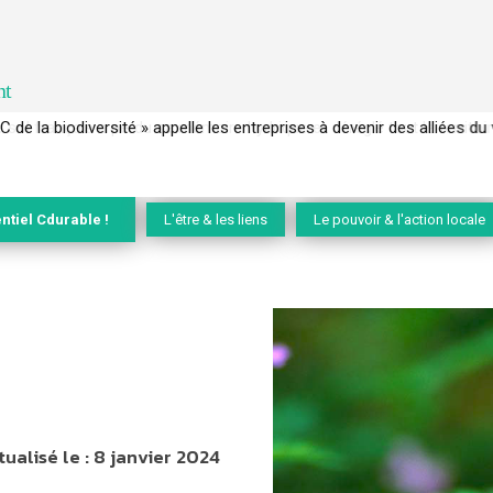
nt
 français a perdu sa mémoire hydrique et déréglé tout le territoire 
ntiel Cdurable !
L'être & les liens
Le pouvoir & l'action locale
tualisé le :
8 janvier 2024