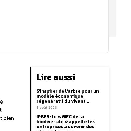
Lire aussi
S’inspirer de l’arbre pour un
modèle économique
régénératif du vivant …
té
5 août 2026
t
IPBES : le « GIEC de la
t bien
biodiversité » appelle les
entreprises à devenir des