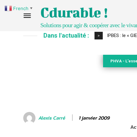
Cdurable !
French
▼
Solutions pour agir & coopérer avec le viva
Dans l'actualité :
Comment le sol
>
PHVA - L'esse
1 janvier 2009
Alexis Carré
Ac