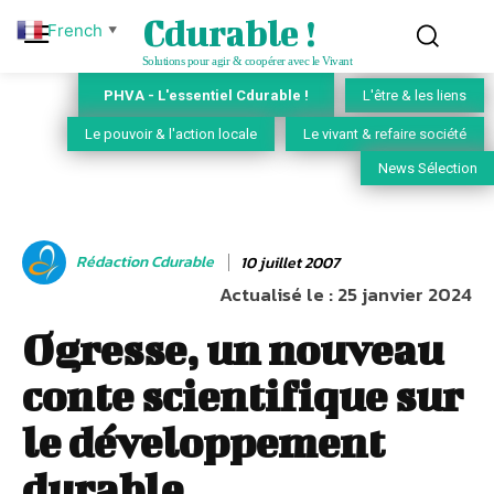
Cdurable !
French
▼
Solutions pour agir & coopérer avec le Vivant
PHVA - L'essentiel Cdurable !
L'être & les liens
Le pouvoir & l'action locale
Le vivant & refaire société
News Sélection
Rédaction Cdurable
10 juillet 2007
Actualisé le :
25 janvier 2024
Ogresse, un nouveau
conte scientifique sur
le développement
durable