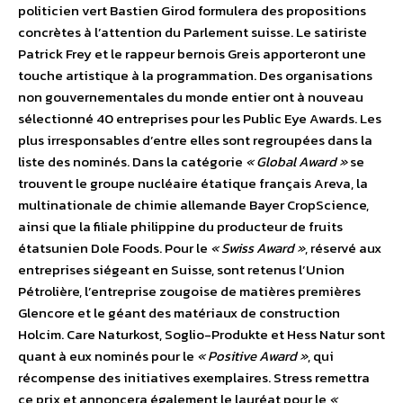
politicien vert Bastien Girod formulera des propositions
concrètes à l’attention du Parlement suisse. Le satiriste
Patrick Frey et le rappeur bernois Greis apporteront une
touche artistique à la programmation. Des organisations
non gouvernementales du monde entier ont à nouveau
sélectionné 40 entreprises pour les Public Eye Awards. Les
plus irresponsables d’entre elles sont regroupées dans la
liste des nominés. Dans la catégorie
« Global Award »
se
trouvent le groupe nucléaire étatique français Areva, la
multinationale de chimie allemande Bayer CropScience,
ainsi que la filiale philippine du producteur de fruits
étatsunien Dole Foods. Pour le
« Swiss Award »
, réservé aux
entreprises siégeant en Suisse, sont retenus l’Union
Pétrolière, l’entreprise zougoise de matières premières
Glencore et le géant des matériaux de construction
Holcim. Care Naturkost, Soglio-Produkte et Hess Natur sont
quant à eux nominés pour le
« Positive Award »
, qui
récompense des initiatives exemplaires. Stress remettra
ce prix et annoncera également le lauréat pour le
«