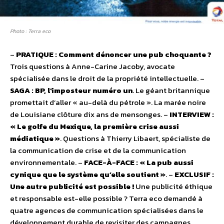
Photo : Terra eco
–
PRATIQUE : Comment dénoncer une pub choquante ?
Trois questions à Anne-Carine Jacoby, avocate
spécialisée dans le droit de la propriété intellectuelle. –
SAGA : BP, l’imposteur numéro un
. Le géant britannique
promettait d’aller « au-delà du pétrole ». La marée noire
de Louisiane clôture dix ans de mensonges. –
INTERVIEW :
« Le golfe du Mexique, la première crise aussi
médiatique »
. Questions à Thierry Libaert, spécialiste de
la communication de crise et de la communication
environnementale. –
FACE-À-FACE : « La pub aussi
cynique que le système qu’elle soutient »
. –
EXCLUSIF :
Une autre publicité est possible !
Une publicité éthique
et responsable est-elle possible ? Terra eco demandé à
quatre agences de communication spécialisées dans le
développement durable de revisiter des campagnes