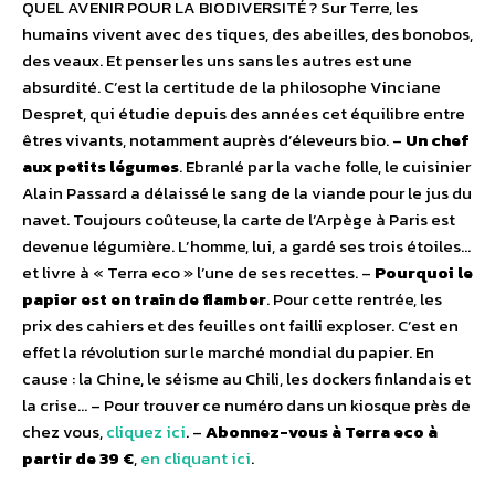
QUEL AVENIR POUR LA BIODIVERSITÉ ? Sur Terre, les
humains vivent avec des tiques, des abeilles, des bonobos,
des veaux. Et penser les uns sans les autres est une
absurdité. C’est la certitude de la philosophe Vinciane
Despret, qui étudie depuis des années cet équilibre entre
êtres vivants, notamment auprès d’éleveurs bio. –
Un chef
aux petits légumes
. Ebranlé par la vache folle, le cuisinier
Alain Passard a délaissé le sang de la viande pour le jus du
navet. Toujours coûteuse, la carte de l’Arpège à Paris est
devenue légumière. L’homme, lui, a gardé ses trois étoiles…
et livre à « Terra eco » l’une de ses recettes. –
Pourquoi le
papier est en train de flamber
. Pour cette rentrée, les
prix des cahiers et des feuilles ont failli exploser. C’est en
effet la révolution sur le marché mondial du papier. En
cause : la Chine, le séisme au Chili, les dockers finlandais et
la crise… – Pour trouver ce numéro dans un kiosque près de
chez vous,
cliquez ici
. –
Abonnez-vous à Terra eco à
partir de 39 €
,
en cliquant ici
.