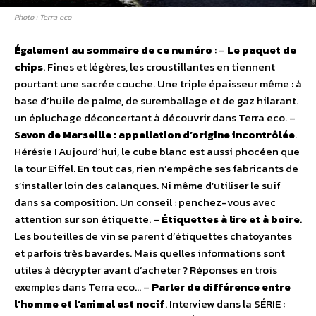
Photo : Terra eco
Également au sommaire de ce numéro
: –
Le paquet de
chips
. Fines et légères, les croustillantes en tiennent
pourtant une sacrée couche. Une triple épaisseur même : à
base d’huile de palme, de suremballage et de gaz hilarant.
un épluchage déconcertant à découvrir dans Terra eco. –
Savon de Marseille : appellation d’origine incontrôlée
.
Hérésie ! Aujourd’hui, le cube blanc est aussi phocéen que
la tour Eiffel. En tout cas, rien n’empêche ses fabricants de
s’installer loin des calanques. Ni même d’utiliser le suif
dans sa composition. Un conseil : penchez-vous avec
attention sur son étiquette. –
Étiquettes à lire et à boire
.
Les bouteilles de vin se parent d’étiquettes chatoyantes
et parfois très bavardes. Mais quelles informations sont
utiles à décrypter avant d’acheter ? Réponses en trois
exemples dans Terra eco… –
Parler de différence entre
l’homme et l’animal est nocif
. Interview dans la SÉRIE :