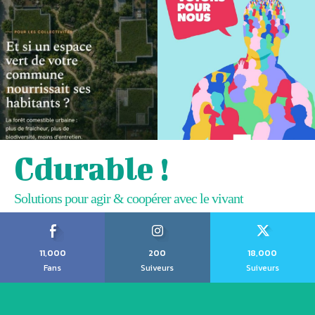
Cdurable !
Solutions pour agir & coopérer avec le vivant
11,000
200
18,000
Fans
Suiveurs
Suiveurs