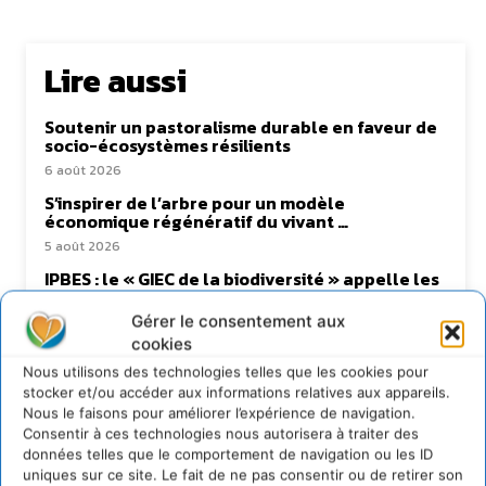
Lire aussi
Soutenir un pastoralisme durable en faveur de
socio-écosystèmes résilients
6 août 2026
S’inspirer de l’arbre pour un modèle
économique régénératif du vivant …
5 août 2026
IPBES : le « GIEC de la biodiversité » appelle les
entreprises à devenir des alliées du vivant
Gérer le consentement aux
4 août 2026
cookies
Comment le sol français a perdu sa mémoire
hydrique et déréglé tout le territoire (2020-
Nous utilisons des technologies telles que les cookies pour
2026)
stocker et/ou accéder aux informations relatives aux appareils.
Nous le faisons pour améliorer l’expérience de navigation.
2 août 2026
Consentir à ces technologies nous autorisera à traiter des
données telles que le comportement de navigation ou les ID
uniques sur ce site. Le fait de ne pas consentir ou de retirer son