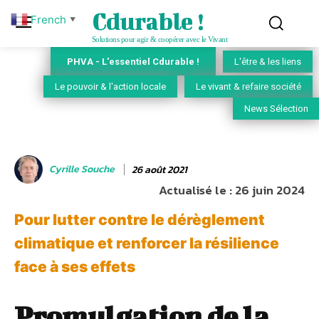
Cdurable !
French
▼
Solutions pour agir & coopérer avec le Vivant
PHVA - L'essentiel Cdurable !
L'être & les liens
Le pouvoir & l'action locale
Le vivant & refaire société
News Sélection
Cyrille Souche
26 août 2021
Actualisé le :
26 juin 2024
Pour lutter contre le dérèglement
climatique et renforcer la résilience
face à ses effets
Promulgation de la