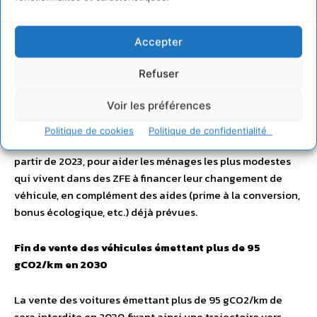
de l’air, des interdictions de circulation pour les véhicules
Crit’air 5 en 2023, Crit’air 4 en 2024 et Crit’Air 3 en 2025
seront automatiquement prévues.
Accepter
Refuser
Une expérimentation d’un prêt à taux zéro pour les
ménages les plus modestes
Voir les préférences
qui vivent dans des zones à faibles émissions
Politique de cookies
Politique de confidentialité
Un prêt à taux zéro sera expérimenté pendant deux ans, à
partir de 2023, pour aider les ménages les plus modestes
qui vivent dans des ZFE à financer leur changement de
véhicule, en complément des aides (prime à la conversion,
bonus écologique, etc.) déjà prévues.
Fin de vente des véhicules émettant plus de 95
gCO2/km en 2030
La vente des voitures émettant plus de 95 gCO2/km de
sera interdite en 2030, fixant ainsi une trajectoire vers