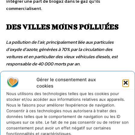
intégrer une part de biogaz dans le gaz qu’ils
commercialisent.
DES VILLES MOINS POLLUÉES
La pollution de l’air, principalement liée aux particules
d’oxyde d’azote, générées à 70% par la circulation des
voitures et en particulier des vieux véhicules diesels, est
responsable de 40 000 morts par an.
Mise en place de zones à faibles émissions mobilité
Gérer le consentement aux
(ZFE-m) dans les agglomérations métropolitaines de
cookies
plus de 150 000 habitants d’ici le 31 décembre 2024
Nous utilisons des technologies telles que les cookies pour
stocker et/ou accéder aux informations relatives aux appareils.
Nous le faisons pour améliorer l’expérience de navigation.
L’ensemble des agglomérations de plus de 150 000
Consentir à ces technologies nous autorisera à traiter des
habitants devront mettre en place une ZFE-m, soit 33
données telles que le comportement de navigation ou les ID
nouvelles ZFE-m. Dans les 10 métropoles qui enregistrent
uniques sur ce site. Le fait de ne pas consentir ou de retirer son
consentement peut avoir un effet négatif sur certaines
des dépassements réguliers des valeurs limites de qualité
fonctionnalités et caractéristiques.