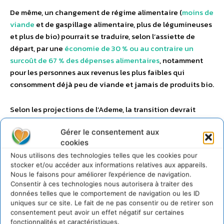
De même, un changement de régime alimentaire (
moins de
viande
et de gaspillage alimentaire, plus de légumineuses
et plus de bio) pourrait se traduire, selon l’assiette de
départ, par une
économie de 30 % ou au contraire un
surcoût de 67 % des dépenses alimentaires
, notamment
pour les personnes aux revenus les plus faibles qui
consomment déjà peu de viande et jamais de produits bio.
Selon les projections de l’Ademe, la transition devrait
néanmoins avoir, à l’horizon 2050, des effets positifs sur
Gérer le consentement aux
les revenus à l’échelle macroéconomique. Grâce à la
cookies
diminution de la facture énergétique et à la création
Nous utilisons des technologies telles que les cookies pour
d’emplois, le revenu disponible des ménages pourrait
stocker et/ou accéder aux informations relatives aux appareils.
augmenter entre 3,8 et 7 % par rapport à un scénario
Nous le faisons pour améliorer l’expérience de navigation.
tendanciel (en l’absence de mesure supplémentaire en
Consentir à ces technologies nous autorisera à traiter des
faveur de la transition).
données telles que le comportement de navigation ou les ID
uniques sur ce site. Le fait de ne pas consentir ou de retirer son
consentement peut avoir un effet négatif sur certaines
En revanche, il est indéniable qu’une contribution
fonctionnalités et caractéristiques.