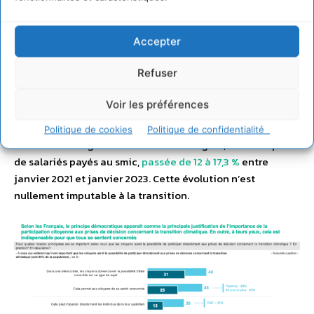
progressive sur l’ensemble du spectre social devra être
instaurée pour tenir compte des disparités d’impact de la
transition. Il s’agit non seulement de ne pas précariser les
Accepter
plus pauvres, mais aussi de ne pas appauvrir les classes
Refuser
moyennes ni d’accroître un sentiment de déclassement.
Voir les préférences
Là encore, rappelons que d’autres facteurs politiques,
sociaux et économiques déterminent et détermineront
Politique de cookies
Politique de confidentialité
l’avenir des inégalités sociales. À cet égard, citons la part
de salariés payés au smic,
passée de 12 à 17,3 %
entre
janvier 2021 et janvier 2023. Cette évolution n’est
nullement imputable à la transition.