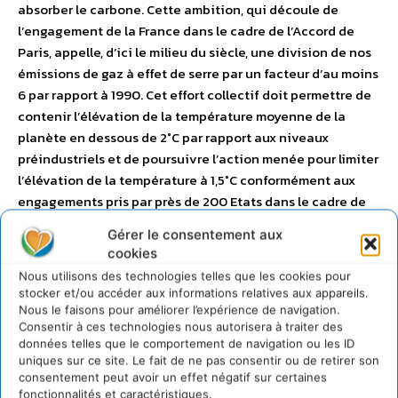
absorber le carbone. Cette ambition, qui découle de
l’engagement de la France dans le cadre de l’Accord de
Paris, appelle, d’ici le milieu du siècle, une division de nos
émissions de gaz à effet de serre par un facteur d’au moins
6 par rapport à 1990. Cet effort collectif doit permettre de
contenir l’élévation de la température moyenne de la
planète en dessous de 2°C par rapport aux niveaux
préindustriels et de poursuivre l’action menée pour limiter
l’élévation de la température à 1,5°C conformément aux
engagements pris par près de 200 Etats dans le cadre de
l’accord de Paris il y a un peu plus de cinq ans. De cet
Gérer le consentement aux
engagement découle une trajectoire de réduction
cookies
d’émissions tout aussi ambitieuse. Un premier point
Nous utilisons des technologies telles que les cookies pour
d’étape est fixé en 2030 par la loi 2015-992 du 17 août 2015
stocker et/ou accéder aux informations relatives aux appareils.
de transition énergétique pour la croissance verte
Nous le faisons pour améliorer l’expérience de navigation.
(LTECV) : la France devra avoir réduit ses émissions de gaz
Consentir à ces technologies nous autorisera à traiter des
données telles que le comportement de navigation ou les ID
à effet de serre de 40 % par rapport à 1990. C’est la
uniques sur ce site. Le fait de ne pas consentir ou de retirer son
stratégie nationale bas-carbone (SNBC), introduite par la
consentement peut avoir un effet négatif sur certaines
LTECV, qui établit la feuille de route du Gouvernement en
fonctionnalités et caractéristiques.