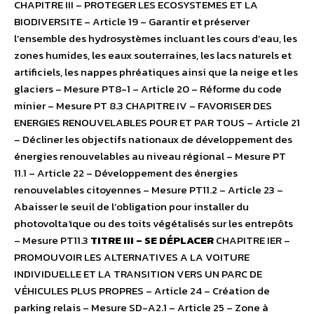
CHAPITRE III – PROTEGER LES ECOSYSTEMES ET LA
BIODIVERSITE – Article 19 – Garantir et préserver
l’ensemble des hydrosystèmes incluant les cours d’eau, les
zones humides, les eaux souterraines, les lacs naturels et
artificiels, les nappes phréatiques ainsi que la neige et les
glaciers – Mesure PT8-1 – Article 20 – Réforme du code
minier – Mesure PT 8.3 CHAPITRE IV – FAVORISER DES
ENERGIES RENOUVELABLES POUR ET PAR TOUS – Article 21
– Décliner les objectifs nationaux de développement des
énergies renouvelables au niveau régional – Mesure PT
11.1 – Article 22 – Développement des énergies
renouvelables citoyennes – Mesure PT11.2 – Article 23 –
Abaisser le seuil de l’obligation pour installer du
photovoltaïque ou des toits végétalisés sur les entrepôts
– Mesure PT11.3
TITRE III – SE DÉPLACER
CHAPITRE IER –
PROMOUVOIR LES ALTERNATIVES A LA VOITURE
INDIVIDUELLE ET LA TRANSITION VERS UN PARC DE
VÉHICULES PLUS PROPRES – Article 24 – Création de
parking relais – Mesure SD-A2.1 – Article 25 – Zone à