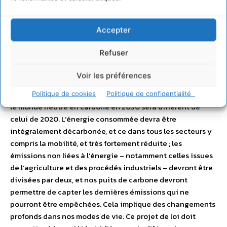
matière d’atténuation du changement climatique. Elle
précise la trajectoire pour atteindre l’objectif de
Accepter
neutralité carbone et fixe des budgets carbones, qui
correspondent à des plafonds d’émissions de gaz à effet
Refuser
de serre à ne pas dépasser par période de 5 ans. Elle définit
pour ce faire des orientations de politique publique dans
Voir les préférences
tous les secteurs. Révisée en 2020 pour intégrer le nouvel
objectif de neutralité carbone, la SNBC nous enseigne que
Politique de cookies
Politique de confidentialité
le monde neutre en carbone en 2050 sera différent de
celui de 2020. L’énergie consommée devra être
intégralement décarbonée, et ce dans tous les secteurs y
compris la mobilité, et très fortement réduite ; les
émissions non liées à l’énergie – notamment celles issues
de l’agriculture et des procédés industriels – devront être
divisées par deux, et nos puits de carbone devront
permettre de capter les dernières émissions qui ne
pourront être empêchées. Cela implique des changements
profonds dans nos modes de vie. Ce projet de loi doit