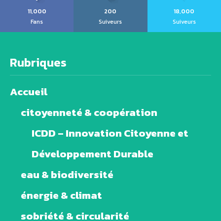
11,000
200
18,000
Fans
Suiveurs
Suiveurs
Rubriques
Accueil
citoyenneté & coopération
ICDD – Innovation Citoyenne et
Développement Durable
eau & biodiversité
énergie & climat
sobriété & circularité