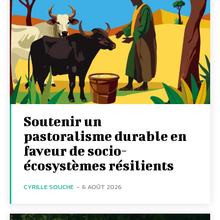
Soutenir un
pastoralisme durable en
faveur de socio-
écosystèmes résilients
CYRILLE SOUCHE
-
6 AOÛT 2026