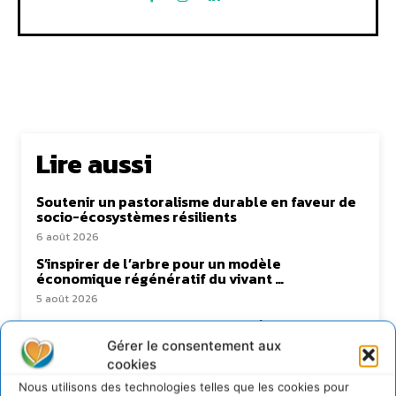
Lire aussi
Soutenir un pastoralisme durable en faveur de
socio-écosystèmes résilients
6 août 2026
S’inspirer de l’arbre pour un modèle
économique régénératif du vivant …
5 août 2026
IPBES : le « GIEC de la biodiversité » appelle les
entreprises à devenir des alliées du vivant
Gérer le consentement aux
4 août 2026
cookies
Comment le sol français a perdu sa mémoire
Nous utilisons des technologies telles que les cookies pour