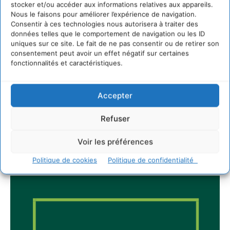
hydrique et déréglé tout le territoire (2020-
stocker et/ou accéder aux informations relatives aux appareils.
2026)
Nous le faisons pour améliorer l’expérience de navigation.
2 août 2026
Consentir à ces technologies nous autorisera à traiter des
données telles que le comportement de navigation ou les ID
uniques sur ce site. Le fait de ne pas consentir ou de retirer son
consentement peut avoir un effet négatif sur certaines
fonctionnalités et caractéristiques.
Newsletter
Accepter
Refuser
Voir les préférences
JE M'ABONNE
Politique de cookies
Politique de confidentialité