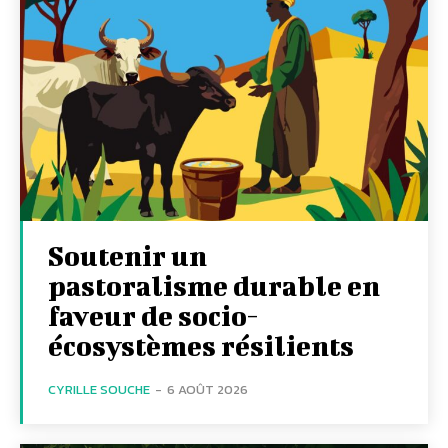
Soutenir un
pastoralisme durable en
faveur de socio-
écosystèmes résilients
CYRILLE SOUCHE
-
6 AOÛT 2026