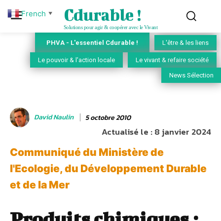
Cdurable !
French
▼
Solutions pour agir & coopérer avec le Vivant
PHVA - L'essentiel Cdurable !
L'être & les liens
Le pouvoir & l'action locale
Le vivant & refaire société
News Sélection
David Naulin
5 octobre 2010
Actualisé le :
8 janvier 2024
Communiqué du Ministère de
l'Ecologie, du Développement Durable
et de la Mer
Produits chimiques :