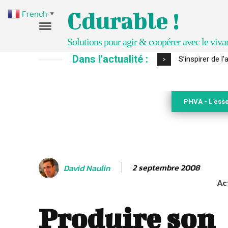
Cdurable !
French
▼
Solutions pour agir & coopérer avec le viva
Dans l'actualité :
IPBES : le « GI
>
PHVA - L'esse
2 septembre 2008
David Naulin
Ac
Produire son