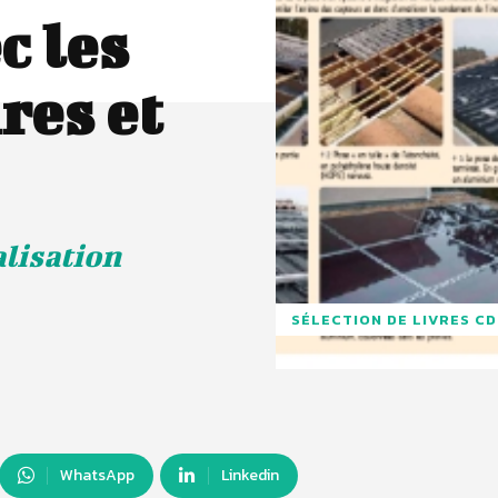
c les
res et
alisation
SÉLECTION DE LIVRES C
WhatsApp
Linkedin