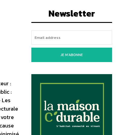
Newsletter
JE M'ABONNE
eur :
lic :
 Les
ecturale
 votre
 cause
 minimisé