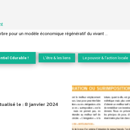
nt
EC de la biodiversité » appelle les entreprises à devenir des alliées du 
ntiel Cdurable !
L'être & les liens
Le pouvoir & l'action locale
tualisé le :
8 janvier 2024