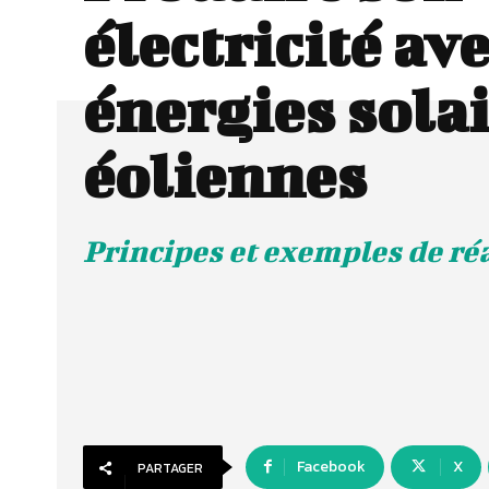
électricité ave
énergies solai
éoliennes
Principes et exemples de ré
Facebook
X
PARTAGER