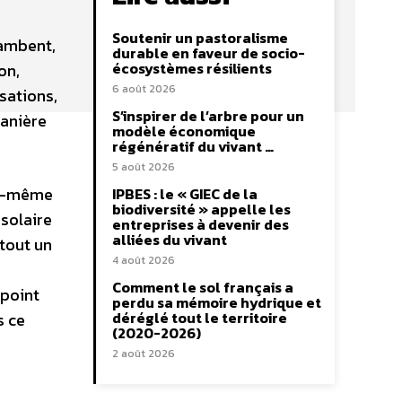
Soutenir un pastoralisme
lambent,
durable en faveur de socio-
écosystèmes résilients
on,
6 août 2026
sations,
S’inspirer de l’arbre pour un
manière
modèle économique
régénératif du vivant …
5 août 2026
soi-même
IPBES : le « GIEC de la
biodiversité » appelle les
 solaire
entreprises à devenir des
alliées du vivant
 tout un
4 août 2026
Comment le sol français a
 point
perdu sa mémoire hydrique et
déréglé tout le territoire
s ce
(2020-2026)
2 août 2026