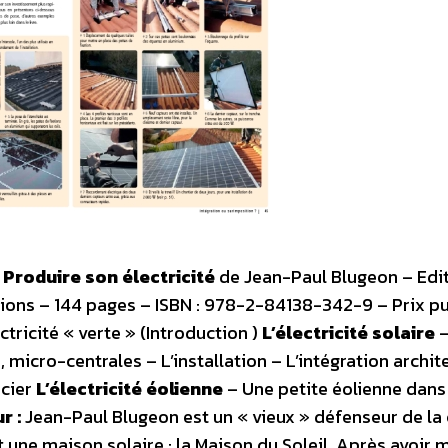
)
Produire son électricité
de Jean-Paul Blugeon – Edit
ions – 144 pages – ISBN : 978-2-84138-342-9 – Prix pub
tricité « verte » (Introduction )
L’électricité solaire
–
micro-centrales – L’installation – L’intégration archit
ncier
L’électricité éolienne
– Une petite éolienne dans
r :
Jean-Paul Blugeon est un « vieux » défenseur de la
uit une maison solaire : la Maison du Soleil. Après avoir