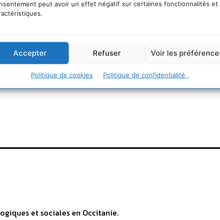
nsentement peut avoir un effet négatif sur certaines fonctionnalités et
ractéristiques.
Accepter
Refuser
Voir les préférence
Politique de cookies
Politique de confidentialité
41383429/livre-produire-son-electricite.php?societe=mc-d
ogiques et sociales en Occitanie.