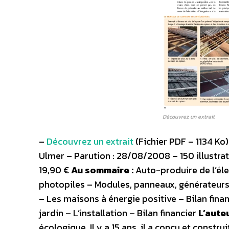
Découvrez un extrait
–
Découvrez un extrait
(Fichier PDF – 1134 Ko
Ulmer – Parution : 28/08/2008 – 150 illustrat
19,90 €
Au sommaire :
Auto-produire de l’élec
photopiles – Modules, panneaux, générateurs, 
– Les maisons à énergie positive – Bilan fina
jardin – L’installation – Bilan financier
L’auteu
écologique. Il y a 15 ans, il a conçu et constr