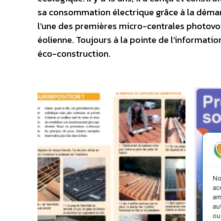
sa consommation électrique grâce à la démarc
l’une des premières micro-centrales photovolt
éolienne. Toujours à la pointe de l’informatio
éco-construction.
No
ac
am
au
ou