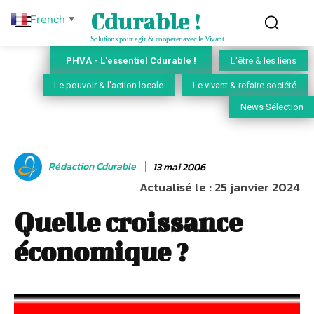
Cdurable !
French
▼
Solutions pour agir & coopérer avec le Vivant
PHVA - L'essentiel Cdurable !
L'être & les liens
Le pouvoir & l'action locale
Le vivant & refaire société
News Sélection
Rédaction Cdurable
13 mai 2006
Actualisé le :
25 janvier 2024
Quelle croissance
économique ?