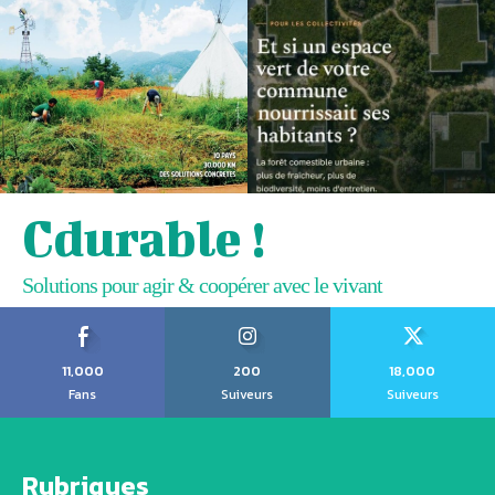
Cdurable !
Solutions pour agir & coopérer avec le vivant
11,000
200
18,000
Fans
Suiveurs
Suiveurs
Rubriques