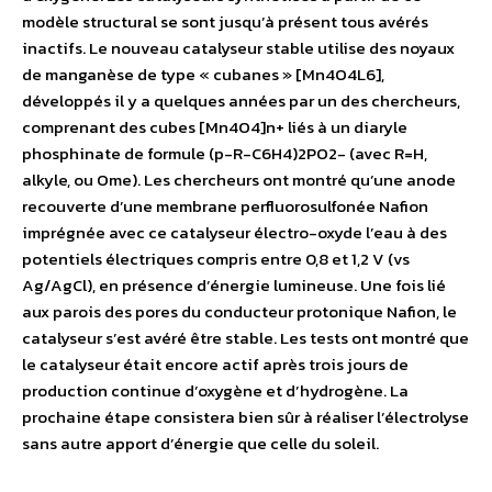
modèle structural se sont jusqu’à présent tous avérés
inactifs. Le nouveau catalyseur stable utilise des noyaux
de manganèse de type « cubanes » [Mn4O4L6],
développés il y a quelques années par un des chercheurs,
comprenant des cubes [Mn4O4]n+ liés à un diaryle
phosphinate de formule (p-R-C6H4)2PO2- (avec R=H,
alkyle, ou Ome). Les chercheurs ont montré qu’une anode
recouverte d’une membrane perfluorosulfonée Nafion
imprégnée avec ce catalyseur électro-oxyde l’eau à des
potentiels électriques compris entre 0,8 et 1,2 V (vs
Ag/AgCl), en présence d’énergie lumineuse. Une fois lié
aux parois des pores du conducteur protonique Nafion, le
catalyseur s’est avéré être stable. Les tests ont montré que
le catalyseur était encore actif après trois jours de
production continue d’oxygène et d’hydrogène. La
prochaine étape consistera bien sûr à réaliser l’électrolyse
sans autre apport d’énergie que celle du soleil.