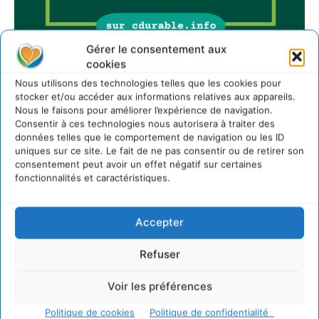
Gérer le consentement aux
cookies
Nous utilisons des technologies telles que les cookies pour
Sur Cdurable
stocker et/ou accéder aux informations relatives aux appareils.
Nous le faisons pour améliorer l’expérience de navigation.
Consentir à ces technologies nous autorisera à traiter des
données telles que le comportement de navigation ou les ID
Comment le sol français a perdu sa mémoire
uniques sur ce site. Le fait de ne pas consentir ou de retirer son
hydrique et déréglé tout le territoire (2020-2026)
consentement peut avoir un effet négatif sur certaines
2 août 2026
fonctionnalités et caractéristiques.
Développer notre attention aux espèces vivantes
non humaines avec les communs de Zoepolis
Accepter
30 juillet 2026
Un kit citoyen pour lever les freins au
Refuser
développement des forêts comestibles dans nos
villes
29 juillet 2026
Voir les préférences
L’éco-anxiété informe et l’éco-lucidité transforme
Politique de cookies
Politique de confidentialité