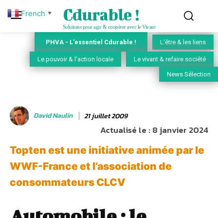
Cdurable !
French
▼
Solutions pour agir & coopérer avec le Vivant
PHVA - L'essentiel Cdurable !
L'être & les liens
Le pouvoir & l'action locale
Le vivant & refaire société
News Sélection
David Naulin
21 juillet 2009
Actualisé le :
8 janvier 2024
Topten est une initiative animée par le
WWF-France et l’association de
consommateurs CLCV
Automobile : le