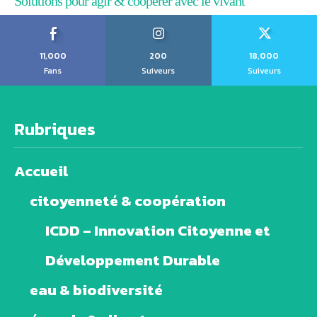
Solutions pour agir & coopérer avec le vivant
11,000
200
18,000
Fans
Suiveurs
Suiveurs
Rubriques
Accueil
citoyenneté & coopération
ICDD – Innovation Citoyenne et
Développement Durable
eau & biodiversité