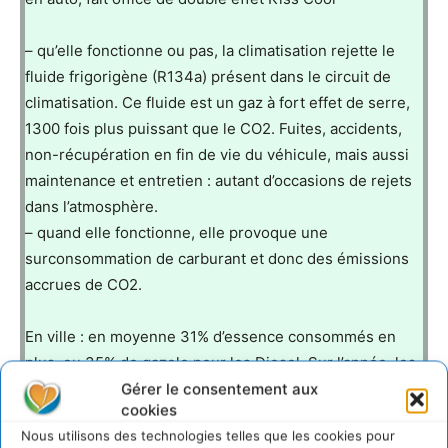
– qu’elle fonctionne ou pas, la climatisation rejette le
fluide frigorigène (R134a) présent dans le circuit de
climatisation. Ce fluide est un gaz à fort effet de serre,
1300 fois plus puissant que le CO2. Fuites, accidents,
non-récupération en fin de vie du véhicule, mais aussi
maintenance et entretien : autant d’occasions de rejets
dans l’atmosphère.
– quand elle fonctionne, elle provoque une
surconsommation de carburant et donc des émissions
accrues de CO2.
En ville : en moyenne 31% d’essence consommés en
plus, ou 35% de gazole pour les Diesel. Sur l’année, les
Gérer le consentement aux
véhicules climatisés consomment en moyenne 5% de
cookies
carburant en plus par rapport à ceux qui ne le sont pas.
Nous utilisons des technologies telles que les cookies pour
Pour un véhicule de gamme moyenne, la climatisation à