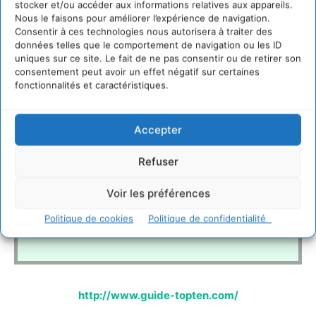
stocker et/ou accéder aux informations relatives aux appareils.
elle seule (usage maintenance et fuites) est
Nous le faisons pour améliorer l’expérience de navigation.
responsable d’une augmentation de 10 à 15% de ses
Consentir à ces technologies nous autorisera à traiter des
données telles que le comportement de navigation ou les ID
rejets annuels de gaz à effet de serre.
uniques sur ce site. Le fait de ne pas consentir ou de retirer son
consentement peut avoir un effet négatif sur certaines
fonctionnalités et caractéristiques.
Or, en 2003, 3 véhicules neufs vendus sur 4 en étaient
équipés.
Ce chiffre pourrait atteindre 9 sur 10 en 2010.
Accepter
Cette évolution modifie rapidement le parc automobile
français, européen et même mondial. En 2010, deux
Refuser
véhicules circulant en France sur trois seront équipés
Voir les préférences
d’une climatisation. En 2020, cette proportion sera
vraisemblablement de neuf véhicules sur dix. Source :
Politique de cookies
Politique de confidentialité
ADEME
http://www.guide-topten.com/