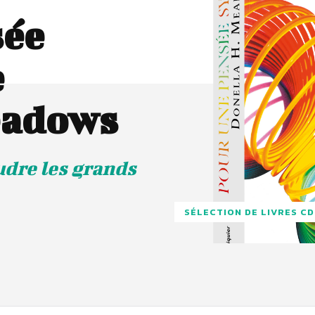
sée
e
eadows
udre les grands
SÉLECTION DE LIVRES C