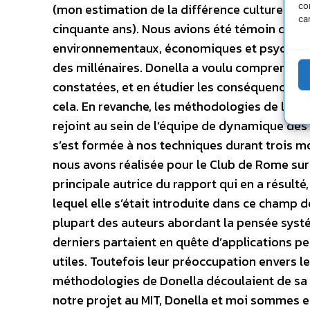
co
(mon estimation de la différence culturelle ent
ca
cinquante ans). Nous avions été témoin de n
environnementaux, économiques et psycholog
des millénaires. Donella a voulu comprendre 
constatées, et en étudier les conséquences et 
cela. En revanche, les méthodologies de la 
rejoint au sein de l’équipe de dynamique des
s’est formée à nos techniques durant trois moi
nous avons réalisée pour le Club de Rome sur 
principale autrice du rapport qui en a résult
lequel elle s’était introduite dans ce champ d
plupart des auteurs abordant la pensée systé
derniers partaient en quête d’applications 
utiles. Toutefois leur préoccupation envers 
méthodologies de Donella découlaient de sa 
notre projet au MIT, Donella et moi sommes 