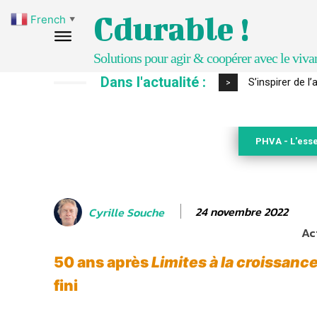
Cdurable !
French
▼
Solutions pour agir & coopérer avec le viva
Dans l'actualité :
S’inspirer de l’
IPBES : le « G
>
PHVA - L'esse
24 novembre 2022
Cyrille Souche
Ac
50 ans après
Limites à la croissanc
fini