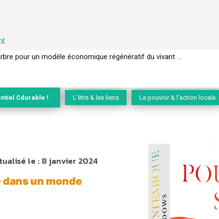
nt
arbre pour un modèle économique régénératif du vivant …
IEC de la biodiversité » appelle les entreprises à devenir des alliées d
ntiel Cdurable !
L'être & les liens
Le pouvoir & l'action locale
tualisé le :
8 janvier 2024
e
dans un monde