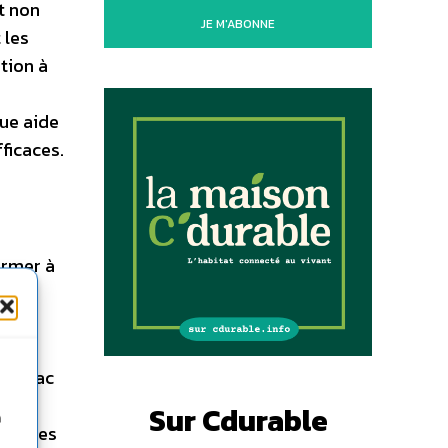
t non
JE M'ABONNE
 les
tion à
ue aide
ficaces.
ormer à
lle
age sac
,
Sur Cdurable
n
 siècles