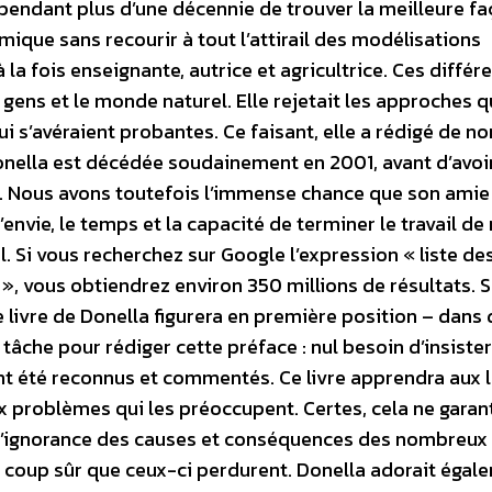
 pendant plus d’une décennie de trouver la meilleure f
mique sans recourir à tout l’attirail des modélisations
 la fois enseignante, autrice et agricultrice. Ces différ
s gens et le monde naturel. Elle rejetait les approches q
qui s’avéraient probantes. Ce faisant, elle a rédigé de 
nella est décédée soudainement en 2001, avant d’avoi
re. Nous avons toutefois l’immense chance que son amie
’envie, le temps et la capacité de terminer le travail d
il. Si vous recherchez sur Google l’expression « liste de
, vous obtiendrez environ 350 millions de résultats. S
le livre de Donella figurera en première position – dans
tâche pour rédiger cette préface : nul besoin d’insister
nt été reconnus et commentés. Ce livre apprendra aux 
x problèmes qui les préoccupent. Certes, cela ne garan
 l’ignorance des causes et conséquences des nombreux
 coup sûr que ceux-ci perdurent. Donella adorait égal