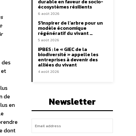
durable en faveur de socio-
écosystèmes résilients
6 août 2026
es
S’inspirer de l’arbre pour un
e
modèle économique
régénératif du vivant …
r
5 août 2026
IPBES : le « GIEC de la
biodiversité » appelle les
entreprises à devenir des
à des
alliées du vivant
 et
4 août 2026
lus
n de
Newsletter
lus en
le
 prendre
le dont