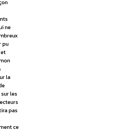
açon
ents
ui ne
nombreux
r pu
 et
e mon
s
ur la
 de
 sur les
lecteurs
tira pas
ement ce