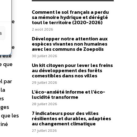
Comment le sol français a perdu
sa mémoire hydrique et déréglé
 voire
tout le territoire (2020-2026)
2 août 2026
s
pour
Développer notre attention aux
espèces vivantes non humaines
t-elle
avec les communs de Zoepolis
 elle
30 juillet 2026
de que
Un kit citoyen pour lever les freins
au développement des forêts
comestibles dans nos villes
l par
29 juillet 2026
 la
L’éco-anxiété informe et l’éco-
lucidité transforme
es
28 juillet 2026
ages
7 indicateurs pour des villes
 que les
résilientes et durables, adaptées
miné
au changement climatique
27 juillet 2026