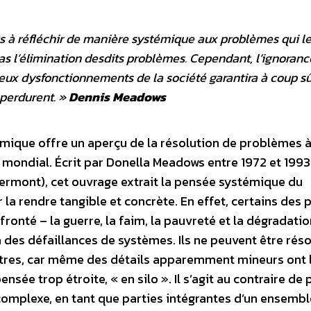
us à réfléchir de manière systémique aux problèmes qui l
as l’élimination desdits problèmes. Cependant, l’ignoranc
x dysfonctionnements de la société garantira à coup sû
perdurent.
»
Dennis Meadows
témique offre un aperçu de la résolution de problèmes 
 mondial. Écrit par Donella Meadows entre 1972 et 1993
ermont), cet ouvrage extrait la pensée systémique du
 rendre tangible et concrète. En effet, certains des p
onté – la guerre, la faim, la pauvreté et la dégradatio
 des défaillances de systèmes. Ils ne peuvent être réso
utres, car même des détails apparemment mineurs ont 
nsée trop étroite, « en silo ». Il s’agit au contraire de
 complexe, en tant que parties intégrantes d’un ensemb