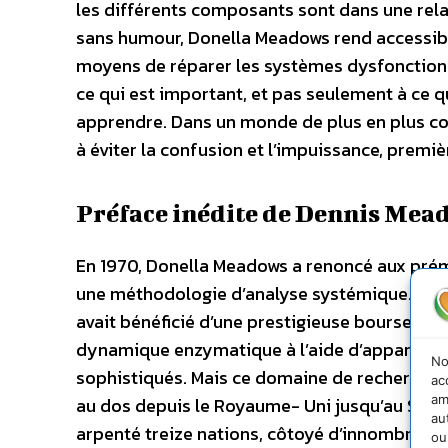
les différents composants sont dans une rela
sans humour, Donella Meadows rend accessible
moyens de réparer les systèmes dysfonctionne
ce qui est important, et pas seulement à ce qu
apprendre. Dans un monde de plus en plus c
à éviter la confusion et l’impuissance, premiè
Préface inédite de Dennis Mea
En 1970, Donella Meadows a renoncé aux prémi
une méthodologie d’analyse systémique. Aprè
avait bénéficié d’une prestigieuse bourse pou
dynamique enzymatique à l’aide d’appareils
No
sophistiqués. Mais ce domaine de recherche ne
ac
am
au dos depuis le Royaume- Uni jusqu’au Sri 
au
arpenté treize nations, côtoyé d’innombrables 
ou