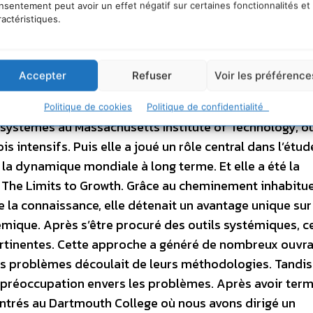
nsentement peut avoir un effet négatif sur certaines fonctionnalités et
re l’Afghanistan rural et l’Angleterre urbaine d’il y a
ractéristiques.
ombreux dysfonctionnements sociaux, politiques,
iques, dont beaucoup perduraient depuis des siècles,
les causes des problématiques sociales qu’elle avait
Accepter
Refuser
Voir les préférence
les solutions. Or la biophysique n’offrait aucun outil 
pensée systémique semblaient prometteuses. Aussi m’a-
Politique de cookies
Politique de confidentialité
 systèmes au Massachusetts Institute of Technology, où
s intensifs. Puis elle a joué un rôle central dans l’étu
la dynamique mondiale à long terme. Et elle a été la
é, The Limits to Growth. Grâce au cheminement inhabitue
e la connaissance, elle détenait un avantage unique sur
mique. Après s’être procuré des outils systémiques, c
pertinentes. Cette approche a généré de nombreux ouvr
les problèmes découlait de leurs méthodologies. Tandis
préoccupation envers les problèmes. Après avoir ter
entrés au Dartmouth College où nous avons dirigé un