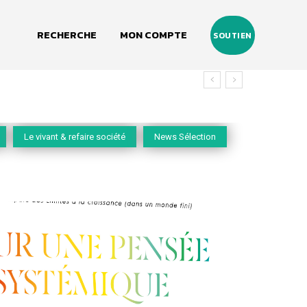
RECHERCHE
MON COMPTE
SOUTIEN
u vivant
Le vivant & refaire société
News Sélection