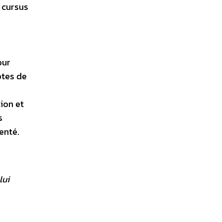
 cursus
our
otes de
ion et
s
enté.
lui