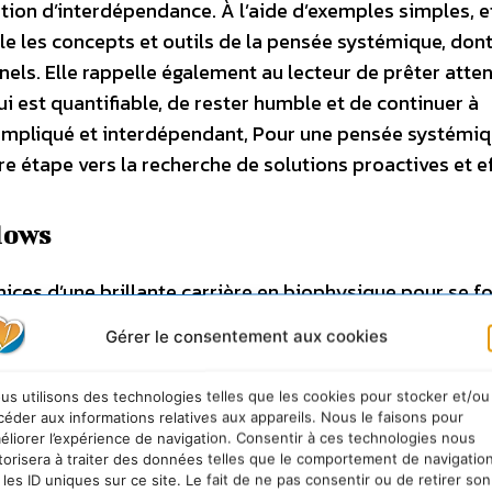
tion d’interdépendance. À l’aide d’exemples simples, e
 les concepts et outils de la pensée systémique, dont
ls. Elle rappelle également au lecteur de prêter atten
i est quantifiable, de rester humble et de continuer à
ompliqué et interdépendant, Pour une pensée systémiq
re étape vers la recherche de solutions proactives et ef
dows
ces d’une brillante carrière en biophysique pour se f
s avoir obtenu son doctorat avec mention à Harvard, e
Gérer le consentement aux cookies
r étudier à la microseconde près la complexité de la
 à balayage électronique extrêmement coûteux et
us utilisons des technologies telles que les cookies pour stocker et/ou
 l’intéressait plus. Nous rentrions tout juste d’un voy
céder aux informations relatives aux appareils. Nous le faisons pour
éliorer l’expérience de navigation. Consentir à ces technologies nous
Lanka. En douze mois nous avions parcouru 100 000 km
torisera à traiter des données telles que le comportement de navigatio
cultures, langues et religions et traversé environ cinq
 les ID uniques sur ce site. Le fait de ne pas consentir ou de retirer son