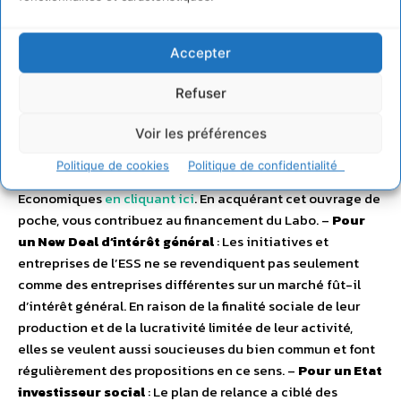
; elles s’enchaînent et ne prennent tout leur sens qu’en
réunissant deux conditions : une éducation permanente
mettant en lumière le lien entre l’épanouissement
Accepter
personnel et l’action collective pour une société
respectant l’Homme et l’environnement. C’est ainsi qu’il
Refuser
faut comprendre les 12 chapitres de propositions qui vous
sont présentées dans ce document disponible à partir du
Voir les préférences
25 novembre prochain que vous pouvez commander au
Politique de cookies
Politique de confidentialité
prix unitaire de 9,50 € sur le site d’Alternatives
Economiques
en cliquant ici
. En acquérant cet ouvrage de
poche, vous contribuez au financement du Labo. –
Pour
un New Deal d’intérêt général
: Les initiatives et
entreprises de l’ESS ne se revendiquent pas seulement
comme des entreprises différentes sur un marché fût-il
d’intérêt général. En raison de la finalité sociale de leur
production et de la lucrativité limitée de leur activité,
elles se veulent aussi soucieuses du bien commun et font
régulièrement des propositions en ce sens. –
Pour un Etat
investisseur social
: Le plan de relance a ciblé des