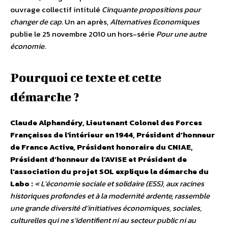
ouvrage collectif intitulé
Cinquante propositions pour
changer de cap
. Un an après,
Alternatives Economiques
publie le 25 novembre 2010 un hors-série
Pour une autre
économie
.
Pourquoi ce texte et cette
démarche ?
Claude Alphandéry, Lieutenant Colonel des Forces
Françaises de l’intérieur en 1944, Président d’honneur
de France Active, Président honoraire du CNIAE,
Président d’honneur de l’AVISE et Président de
l’association du projet SOL explique la démarche du
Labo :
« L’économie sociale et solidaire (ESS), aux racines
historiques profondes et à la modernité ardente, rassemble
une grande diversité d’initiatives économiques, sociales,
culturelles qui ne s’identifient ni au secteur public ni au