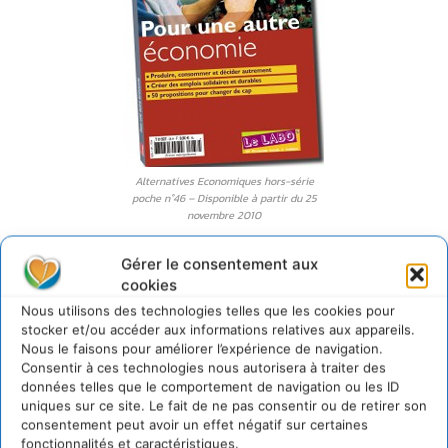
Alternatives Economiques hors-série
poche n°46 – Disponible à partir du 25
novembre 2010
Les 50 propositions que vous allez découvrir dans ce
Gérer le consentement aux
hors-série d’
Alternatives Economiques
ont pour origine
cookies
une longue tradition sociale et sont liées au rôle qu’exerce
Nous utilisons des technologies telles que les cookies pour
stocker et/ou accéder aux informations relatives aux appareils.
aujourd’hui l’ESS dans une économie en grave
Nous le faisons pour améliorer l’expérience de navigation.
déséquilibre ; elles sont liées aussi aux enjeux d’une sortie
Consentir à ces technologies nous autorisera à traiter des
de la crise par une révision profonde de nos façons de
données telles que le comportement de navigation ou les ID
produire, d’échanger, de consommer, d’investir. Ce sont des
uniques sur ce site. Le fait de ne pas consentir ou de retirer son
consentement peut avoir un effet négatif sur certaines
propositions qui ne peuvent être considérées séparément
fonctionnalités et caractéristiques.