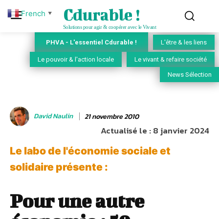
Cdurable !
French
▼
Solutions pour agir & coopérer avec le Vivant
PHVA - L'essentiel Cdurable !
L'être & les liens
Le pouvoir & l'action locale
Le vivant & refaire société
News Sélection
David Naulin
21 novembre 2010
Actualisé le :
8 janvier 2024
Le labo de l'économie sociale et
solidaire présente :
Pour une autre