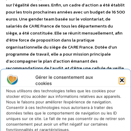
sur l’égalité des sexes. Enfin, un cadre d’action a été établit
pour les trois prochaines années avec un budget de 16 500
euros. Une gender team basée sur le volontariat, de
salariés de CARE France de tous les départements du
siège, a été constituée. Elle se réunit mensuellement, afin
d’être force de proposition dans la pratique
organisationnelle du siège de CARE France. Dotée d’un
programme de travail, elle a pour mission principale
d’accompagner le plan d’action émanant des
recommandations de l’audit, et d’être une cellule de veille,
proactive avec des actions novatrices, pour une meilleure
Gérer le consentement aux
prise en compte du genre au sein de l’association. –
Pour
cookies
en savoir plus
. – Marina Ogier –
Nous utilisons des technologies telles que les cookies pour
ogier.carefrance@gmail.com
stocker et/ou accéder aux informations relatives aux appareils.
Nous le faisons pour améliorer l’expérience de navigation.
Consentir à ces technologies nous autorisera à traiter des
MOBILISATION DES EQUIPES
données telles que le comportement de navigation ou les ID
uniques sur ce site. Le fait de ne pas consentir ou de retirer son
consentement peut avoir un effet négatif sur certaines
fonctionnalités et caractéristiques.