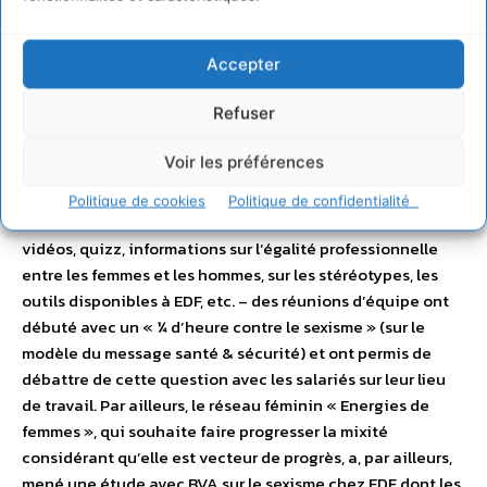
EDF
Accepter
EDF : Opération «
sensibilisation autour des
Refuser
agissements sexistes »
Au sein du Groupe
EDF
en France
et à l’occasion du 8 mars 2016, un kit de communication sur
Voir les préférences
le « sexisme » a été adressé aux managers pour qu’ils
puissent animer une séquence au sein des collectifs de
Politique de cookies
Politique de confidentialité
travail. Grâce à ces ressources internes et externes –
vidéos, quizz, informations sur l’égalité professionnelle
entre les femmes et les hommes, sur les stéréotypes, les
outils disponibles à EDF, etc. – des réunions d’équipe ont
débuté avec un « ¼ d’heure contre le sexisme » (sur le
modèle du message santé & sécurité) et ont permis de
débattre de cette question avec les salariés sur leur lieu
de travail. Par ailleurs, le réseau féminin « Energies de
femmes », qui souhaite faire progresser la mixité
considérant qu’elle est vecteur de progrès, a, par ailleurs,
mené une étude avec BVA sur le sexisme chez EDF dont les