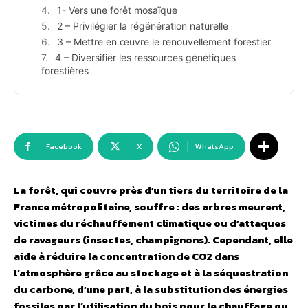
1- Vers une forêt mosaïque
2 – Privilégier la régénération naturelle
3 – Mettre en œuvre le renouvellement forestier
4 – Diversifier les ressources génétiques
forestières
Facebook
X
WhatsApp
La forêt, qui couvre près d’un tiers du territoire de la
France métropolitaine, souffre : des arbres meurent,
victimes du réchauffement climatique ou d’attaques
de ravageurs (insectes, champignons). Cependant, elle
aide à réduire la concentration de CO2 dans
l’atmosphère grâce au stockage et à la séquestration
du carbone, d’une part, à la substitution des énergies
fossiles par l’utilisation du bois pour le chauffage ou