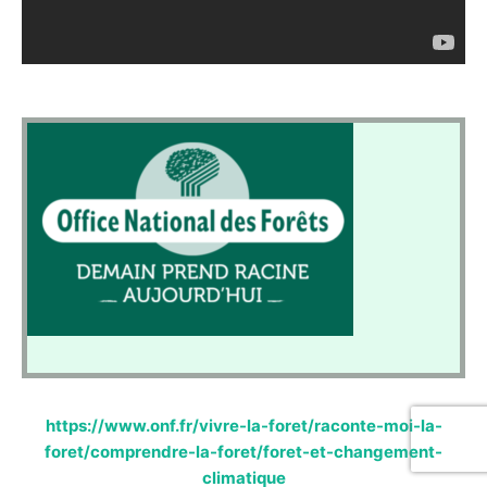
https://www.onf.fr/vivre-la-foret/raconte-moi-la-
foret/comprendre-la-foret/foret-et-changement-
climatique