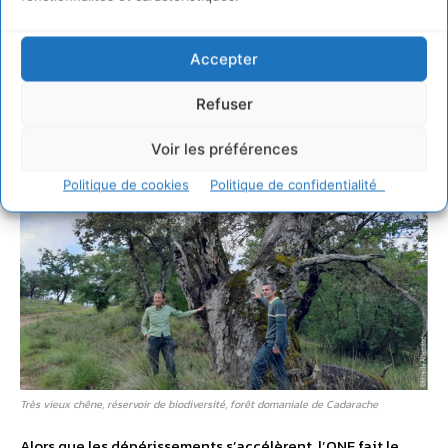
cherche en priorité à donner
un coup de pouce à la
nature
. Les forestiers de l’ONF dégagent les jeunes
Accepter
pousses pour permettre leur croissance, tout en laissant se
faire la germination naturelle des graines apportées par le
Refuser
vent ou par certains animaux.
Voir les préférences
Politique de cookies
Politique de confidentialité
Très vieux chêne, réservoir de biodiversité, forêt domaniale de Cadarache
Alors que les dépérissements s’accélèrent, l’ONF fait le