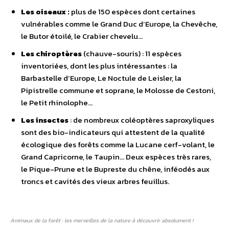
Les oiseaux :
plus de 150 espèces dont certaines
vulnérables comme le Grand Duc d’Europe, la Chevêche,
le Butor étoilé, le Crabier chevelu…
Les chiroptères
(chauve-souris) : 11 espèces
inventoriées, dont les plus intéressantes : la
Barbastelle d’Europe, Le Noctule de Leisler, la
Pipistrelle commune et soprane, le Molosse de Cestoni,
le Petit rhinolophe…
Les insectes
: de nombreux coléoptères saproxyliques
sont des bio-indicateurs qui attestent de la qualité
écologique des forêts comme la Lucane cerf-volant, le
Grand Capricorne, le Taupin… Deux espèces très rares,
le Pique-Prune et le Bupreste du chêne, inféodés aux
troncs et cavités des vieux arbres feuillus.
Animaux de la forêt : les merveilles de la nature à découvrir absolument !