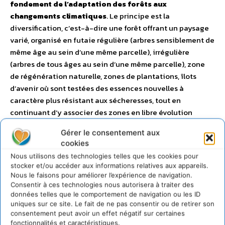
fondement de l’adaptation des forêts aux
changements climatiques
. Le principe est la
diversification, c’est-à-dire une forêt offrant un paysage
varié, organisé en futaie régulière (arbres sensiblement de
même âge au sein d’une même parcelle), irrégulière
(arbres de tous âges au sein d’une même parcelle), zone
de régénération naturelle, zones de plantations, îlots
d’avenir où sont testées des essences nouvelles à
caractère plus résistant aux sécheresses, tout en
continuant d’y associer des zones en libre évolution
(réserves biologiques, îlots de sénescence) nécessaires
Gérer le consentement aux
pour préserver la biodiversité.
cookies
Nous utilisons des technologies telles que les cookies pour
2 – Privilégier la régénération
stocker et/ou accéder aux informations relatives aux appareils.
Nous le faisons pour améliorer l’expérience de navigation.
naturelle
Consentir à ces technologies nous autorisera à traiter des
données telles que le comportement de navigation ou les ID
uniques sur ce site. Le fait de ne pas consentir ou de retirer son
La régénération naturelle compte encore pour 80%
consentement peut avoir un effet négatif sur certaines
de la régénération de la forêt.
Cela signifie que l’ONF
fonctionnalités et caractéristiques.