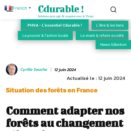
Cdurable !
French
▼
Solutions pour agir & coopérer avec le Vivant
PHVA - L'essentiel Cdurable !
L'être & les liens
Le pouvoir & l'action locale
Le vivant & refaire société
News Sélection
Cyrille Souche
12 juin 2024
Actualisé le :
12 juin 2024
Situation des forêts en France
Comment adapter nos
forêts au changement