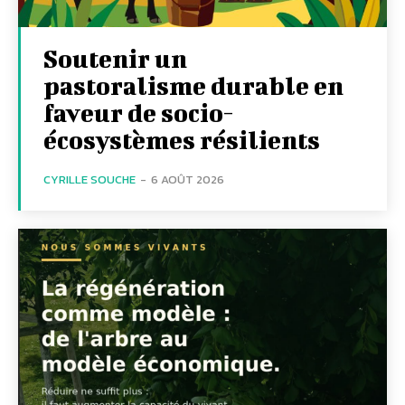
Soutenir un
pastoralisme durable en
faveur de socio-
écosystèmes résilients
CYRILLE SOUCHE
-
6 AOÛT 2026