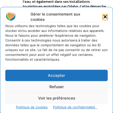
l’eau, et également dans ses installations
touristiques exploitées par Odalys. Cette démarche
est pleinement partagée par l’ensemble des
Gérer le consentement aux
directeurs de nos filiales qui n’hésitent plus à
cookies
partager leurs expériences.
Nous utilisons des technologies telles que les cookies pour
Le groupe Financière Duval a su transformer ce qui
stocker et/ou accéder aux informations relatives aux appareils.
apparaissait comme un fardeau, en valeur ajoutée
Nous le faisons pour améliorer l’expérience de navigation.
pour nos activités mais également celles de nos
Consentir à ces technologies nous autorisera à traiter des
clients.
données telles que le comportement de navigation ou les ID
uniques sur ce site. Le fait de ne pas consentir ou de retirer son
consentement peut avoir un effet négatif sur certaines
Ces innovations du quotidien constituent les futures
fonctionnalités et caractéristiques.
clés d’un développement durable qu’il appartient
aux entreprises d’imaginer et de mettre en place.
C’est donc à l’ensemble du tissu entrepreneurial, de
se mobiliser pour espérer une véritable synergie
Accepter
entre croissance économique et croissance verte.
Refuser
C’est parce que la menace qui pèse sur notre
environnement est considérable qu’il convient de
Voir les préférences
porter haut le flambeau du combat pour la
préservation de notre environnement. Dès la phase
Politique de cookies
Politique de confidentialité
de conseil et de conception du projet, les enjeux