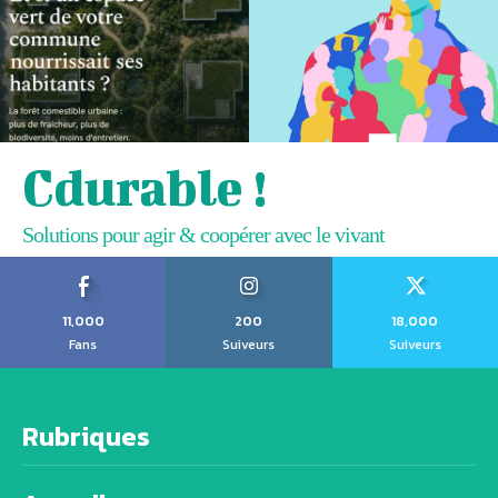
Cdurable !
Solutions pour agir & coopérer avec le vivant
11,000
200
18,000
Fans
Suiveurs
Suiveurs
Rubriques