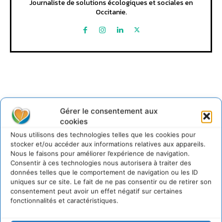
Journaliste de solutions écologiques et sociales en
Occitanie.
Gérer le consentement aux
Lire aussi
cookies
Nous utilisons des technologies telles que les cookies pour
Transformer les territoires par le dialogue et la
stocker et/ou accéder aux informations relatives aux appareils.
coopération avec un Commun
Nous le faisons pour améliorer l’expérience de navigation.
d’Accompagnement des Transitions
Consentir à ces technologies nous autorisera à traiter des
données telles que le comportement de navigation ou les ID
7 août 2026
uniques sur ce site. Le fait de ne pas consentir ou de retirer son
Soutenir un pastoralisme durable en faveur de
consentement peut avoir un effet négatif sur certaines
socio-écosystèmes résilients
fonctionnalités et caractéristiques.
6 août 2026