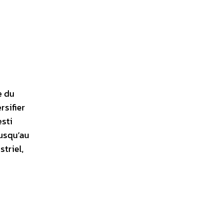
e du
rsifier
esti
usqu’au
triel,