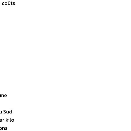
s coûts
une
u Sud –
r kilo
ions