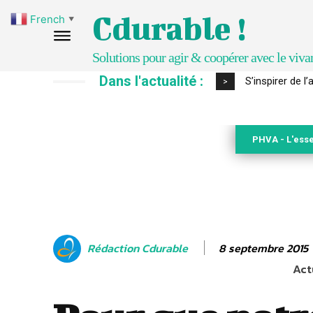
Cdurable !
French
▼
Solutions pour agir & coopérer avec le viva
Dans l'actualité :
IPBES : le « GI
>
PHVA - L'esse
8 septembre 2015
Rédaction Cdurable
Act