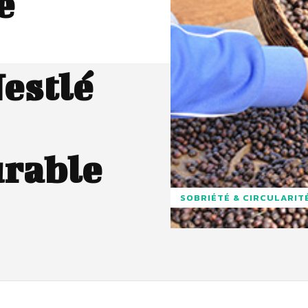
e
estlé
urable
SOBRIÉTÉ & CIRCULARIT