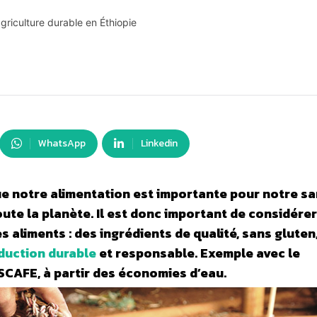
griculture durable en Éthiopie
WhatsApp
Linkedin
que notre alimentation est importante pour notre sa
oute la planète. Il est donc important de considérer
s aliments : des ingrédients de qualité, sans gluten
duction durable
et responsable. Exemple avec le
AFE, à partir des économies d’eau.