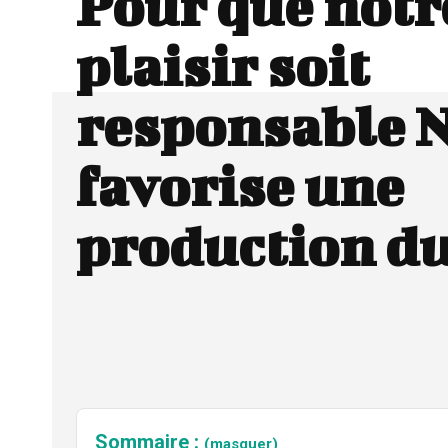
Pour que notr
plaisir soit
responsable N
favorise une
production d
Sommaire :
(masquer)