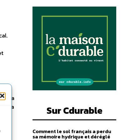
al.
et
our sa
 de la
Sur Cdurable
de
Comment le sol français a perdu
n
sa mémoire hydrique et déréglé