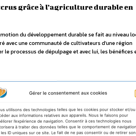
crus grâce à l’agriculture durable en
omotion du développement durable se fait au niveau loc
ré avec une communauté de cultivateurs d’une région
er le processus de dépulpage et avec lui, les bénéfices 
Gérer le consentement aux cookies
 sud d’Addis Ababa, capitale de l’Éthiopie, est connu p
illeures variétés de café au monde. Cependant, en dépit
us utilisons des technologies telles que les cookies pour stocker et/ou
 étaient toujours confrontés à des problèmes de baisse 
céder aux informations relatives aux appareils. Nous le faisons pour
éliorer l’expérience de navigation. Consentir à ces technologies nous
torisera à traiter des données telles que le comportement de navigatio
 les ID uniques sur ce site. Le fait de ne pas consentir ou de retirer son