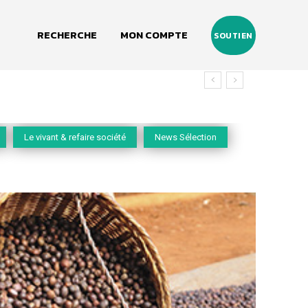
RECHERCHE
MON COMPTE
SOUTIEN
vivant
Le vivant & refaire société
News Sélection