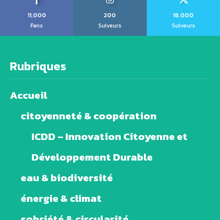
11,000
200
18,000
Fans
Suiveurs
Suiveurs
Rubriques
Accueil
citoyenneté & coopération
ICDD – Innovation Citoyenne et
Développement Durable
eau & biodiversité
énergie & climat
sobriété & circularité