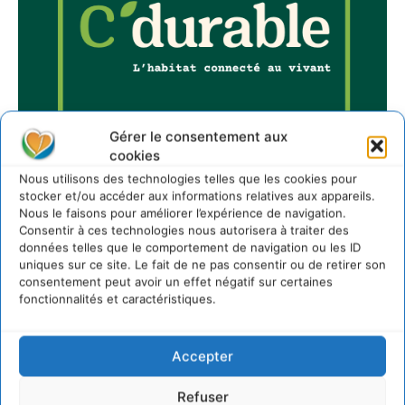
Gérer le consentement aux
cookies
Nous utilisons des technologies telles que les cookies pour
stocker et/ou accéder aux informations relatives aux appareils.
Nous le faisons pour améliorer l’expérience de navigation.
Consentir à ces technologies nous autorisera à traiter des
Sur Cdurable
données telles que le comportement de navigation ou les ID
uniques sur ce site. Le fait de ne pas consentir ou de retirer son
consentement peut avoir un effet négatif sur certaines
fonctionnalités et caractéristiques.
Comment le sol français a perdu sa mémoire
hydrique et déréglé tout le territoire (2020-2026)
2 août 2026
Accepter
Développer notre attention aux espèces vivantes
non humaines avec les communs de Zoepolis
Refuser