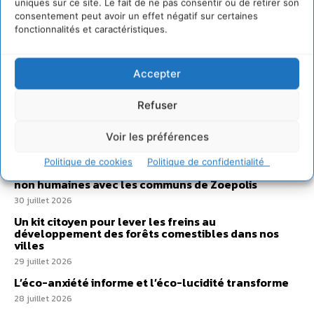
uniques sur ce site. Le fait de ne pas consentir ou de retirer son
consentement peut avoir un effet négatif sur certaines
fonctionnalités et caractéristiques.
Sur Cdurable
Accepter
Refuser
Comment le sol français a perdu sa mémoire
hydrique et déréglé tout le territoire (2020-2026)
Voir les préférences
2 août 2026
Politique de cookies
Politique de confidentialité
Développer notre attention aux espèces vivantes
non humaines avec les communs de Zoepolis
30 juillet 2026
Un kit citoyen pour lever les freins au
développement des forêts comestibles dans nos
villes
29 juillet 2026
L’éco-anxiété informe et l’éco-lucidité transforme
28 juillet 2026