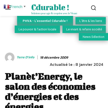
Cdurable !
French
▼
Solutions pour agir & coopérer avec le Vivant
PHVA - L'essentiel Cdurable !
L'être & les liens
Le pouvoir & l'action locale
Le vivant & refaire société
News Sélection
Terre D'info
18 décembre 2009
Actualisé le :
8 janvier 2024
Planèt’Energy, le
salon des économies
d’énergies et des
énergies