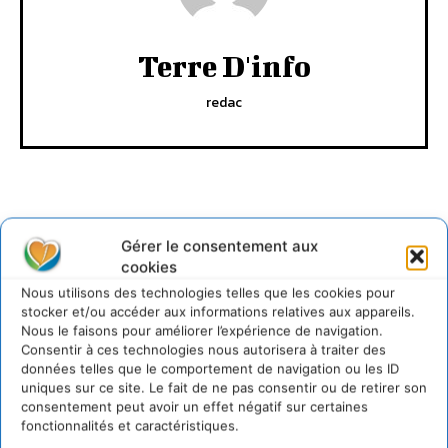
Terre D'info
redac
Gérer le consentement aux
cookies
Lire aussi
Nous utilisons des technologies telles que les cookies pour
stocker et/ou accéder aux informations relatives aux appareils.
Nous le faisons pour améliorer l’expérience de navigation.
Transformer les territoires par le dialogue et la
coopération avec un Commun
Consentir à ces technologies nous autorisera à traiter des
d’Accompagnement des Transitions
données telles que le comportement de navigation ou les ID
uniques sur ce site. Le fait de ne pas consentir ou de retirer son
7 août 2026
consentement peut avoir un effet négatif sur certaines
Soutenir un pastoralisme durable en faveur de
fonctionnalités et caractéristiques.
socio-écosystèmes résilients