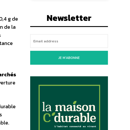
Newsletter
0,4 g de
n de la
s
stance
JE M'ABONNE
marchés
verture
durable
s
ble.