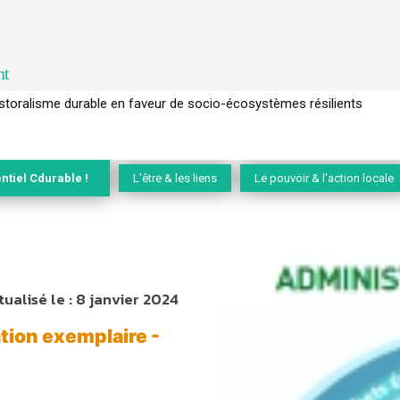
nt
l’arbre pour un modèle économique régénératif du vivant …
ntiel Cdurable !
L'être & les liens
Le pouvoir & l'action locale
tualisé le :
8 janvier 2024
tion exemplaire -