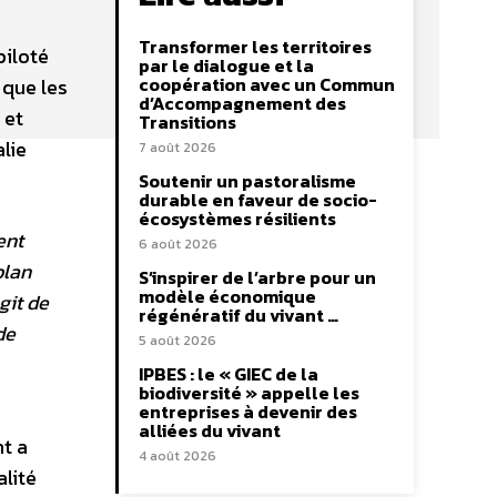
Transformer les territoires
piloté
par le dialogue et la
coopération avec un Commun
 que les
d’Accompagnement des
 et
Transitions
lie
7 août 2026
Soutenir un pastoralisme
durable en faveur de socio-
écosystèmes résilients
ent
6 août 2026
plan
S’inspirer de l’arbre pour un
modèle économique
git de
régénératif du vivant …
de
5 août 2026
IPBES : le « GIEC de la
biodiversité » appelle les
entreprises à devenir des
alliées du vivant
t a
4 août 2026
alité