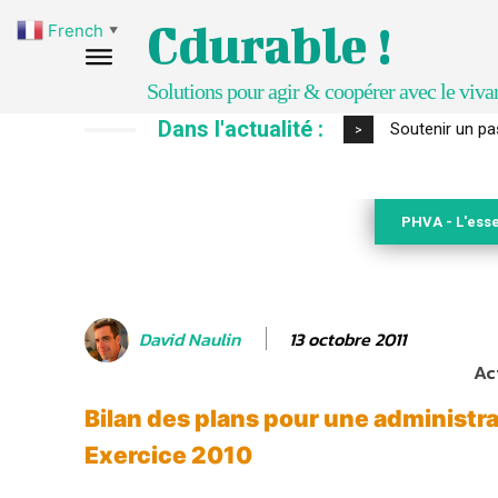
Cdurable !
French
▼
Solutions pour agir & coopérer avec le viva
Dans l'actualité :
S’inspirer de 
>
PHVA - L'esse
13 octobre 2011
David Naulin
Ac
Bilan des plans pour une administra
Exercice 2010