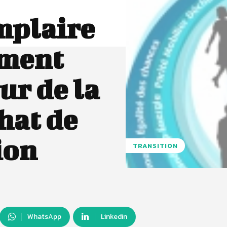
mplaire
ement
ur de la
hat de
ion
TRANSITION
WhatsApp
Linkedin