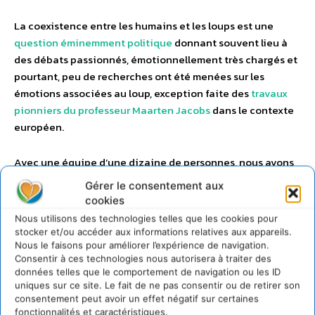
La coexistence entre les humains et les loups est une
question éminemment politique
donnant souvent lieu à
des débats passionnés, émotionnellement très chargés et
pourtant, peu de recherches ont été menées sur les
émotions associées au loup, exception faite des
travaux
pionniers du professeur Maarten Jacobs
dans le contexte
européen.
Avec une équipe d’une dizaine de personnes, nous avons
donc interrogé les habitants de communes sélectionnées
Gérer le consentement aux
au hasard en milieu rural et semi-rural, qui sont plus
cookies
directement concernés par la cohabitation avec les loups
Nous utilisons des technologies telles que les cookies pour
que les habitants des grandes métropoles, dont on sait
stocker et/ou accéder aux informations relatives aux appareils.
déjà qu’ils ont des
attitudes plus favorables
envers le loup.
Nous le faisons pour améliorer l’expérience de navigation.
Consentir à ces technologies nous autorisera à traiter des
données telles que le comportement de navigation ou les ID
uniques sur ce site. Le fait de ne pas consentir ou de retirer son
consentement peut avoir un effet négatif sur certaines
fonctionnalités et caractéristiques.