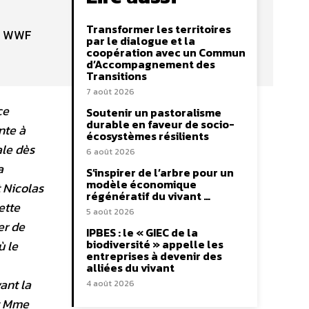
Transformer les territoires
du WWF
par le dialogue et la
coopération avec un Commun
d’Accompagnement des
Transitions
7 août 2026
ce
Soutenir un pastoralisme
durable en faveur de socio-
nte à
écosystèmes résilients
ale dès
6 août 2026
a
S’inspirer de l’arbre pour un
modèle économique
 Nicolas
régénératif du vivant …
ette
5 août 2026
er de
IPBES : le « GIEC de la
biodiversité » appelle les
ù le
entreprises à devenir des
alliées du vivant
ant la
4 août 2026
nt Mme