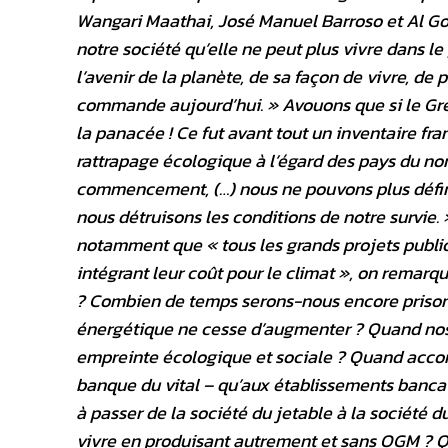
Wangari Maathai, José Manuel Barroso et Al Go
notre société qu’elle ne peut plus vivre dans le
l’avenir de la planète, de sa façon de vivre, de
commande aujourd’hui. » Avouons que si le Gre
la panacée ! Ce fut avant tout un inventaire fr
rattrapage écologique à l’égard des pays du nord
commencement, (…) nous ne pouvons plus définir
nous détruisons les conditions de notre survie.
notamment que « tous les grands projets public
intégrant leur coût pour le climat », on remarqu
? Combien de temps serons-nous encore prisonn
énergétique ne cesse d’augmenter ? Quand nos 
empreinte écologique et sociale ? Quand accor
banque du vital – qu’aux établissements banc
à passer de la société du jetable à la société
vivre en produisant autrement et sans OGM ? 