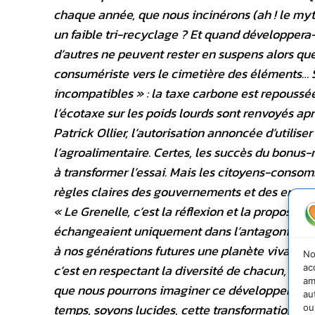
chaque année, que nous incinérons (ah ! le myt
un faible tri-recyclage ? Et quand développera-t
d’autres ne peuvent rester en suspens alors q
consumériste vers le cimetière des éléments… S
incompatibles » : la taxe carbone est repouss
l’écotaxe sur les poids lourds sont renvoyés ap
Patrick Ollier, l’autorisation annoncée d’utilis
l’agroalimentaire. Certes, les succès du bonus-
à transformer l’essai. Mais les citoyens-consom
règles claires des gouvernements et des engag
« Le Grenelle, c’est la réflexion et la propositi
échangeaient uniquement dans l’antagonisme se
à nos générations futures une planète vivante. L
No
c’est en respectant la diversité de chacun, en n
ac
am
que nous pourrons imaginer ce développement
au
temps, soyons lucides, cette transformation de 
ou