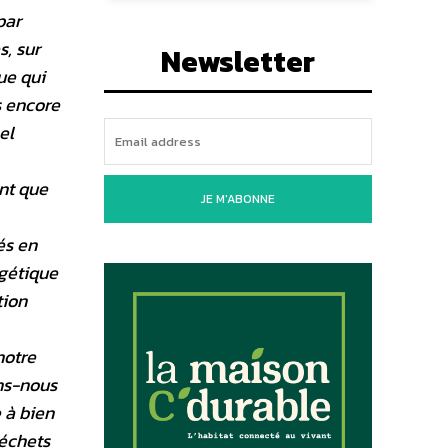
par
s, sur
Newsletter
ue qui
s encore
el
ant que
JE M'ABONNE
és en
rgétique
tion
notre
ns-nous
 à bien
déchets