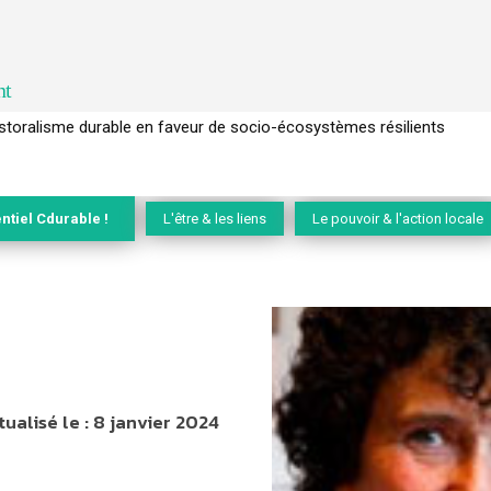
nt
l’arbre pour un modèle économique régénératif du vivant …
ntiel Cdurable !
L'être & les liens
Le pouvoir & l'action locale
tualisé le :
8 janvier 2024