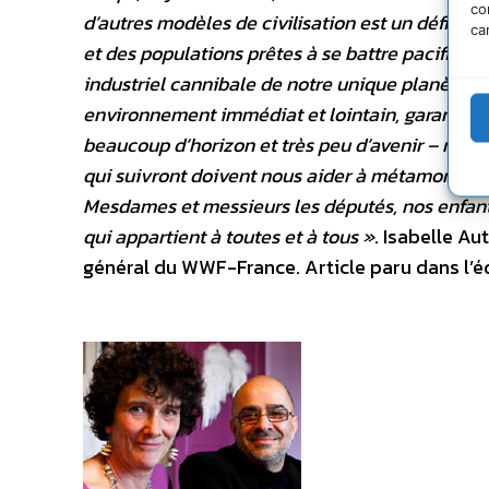
co
d’autres modèles de civilisation est un défi pass
ca
et des populations prêtes à se battre pacifique
industriel cannibale de notre unique planète, n
environnement immédiat et lointain, garantes 
beaucoup d’horizon et très peu d’avenir – ne doi
qui suivront doivent nous aider à métamorphose
Mesdames et messieurs les députés, nos enfants
qui appartient à toutes et à tous »
. Isabelle A
général du WWF-France. Article paru dans l’é