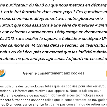
he purificateur du feu !) ou que nous mettons en décharg
-on le fret ferroviaire dans notre pays ? Ces questions e
ue nous cheminons allègrement avec notre gloutonnerie
urtout que nous assistons à une série de mesures « gren
ée aux calendes européennes, l’étiquetage environnement
rès 2012, sans oublier le rapport « éolicide » du député U
er des camions de 44 tonnes dans le secteur de l’agricultur
malus ou de l’éco-prêt ont montré que les individus étaie
mateurs ne peuvent pas agir seuls. Aujourd’hui, ce sont 
ements forts du monde de l’entreprise dont nous avons b
on partagée. » Pour la première fois, des acteurs qui jusqu
Gérer le consentement aux cookies
 sont retrouvés à négocier dans un même but, celui de 
’écologie a besoin d’intelligence collective et de partage
us utilisons des technologies telles que les cookies pour stocker et/ou
e cherchant pas l’uniformité mais au contraire la coopéra
céder aux informations relatives aux appareils. Nous le faisons pour
éliorer l’expérience de navigation. Consentir à ces technologies nous
 humainement durable, soutenable dans le temps. En m
torisera à traiter des données telles que le comportement de navigatio
notre système mondialisé se fera dans la résistance. Ima
 les ID uniques sur ce site. Le fait de ne pas consentir ou de retirer son