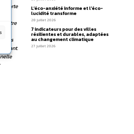
ue forte
L’éco-anxiété informe et l’éco-
lucidité transforme
28 juillet 2026
de notre
7 indicateurs pour des villes
oir
s
résilientes et durables, adaptées
étapes
au changement climatique
27 juillet 2026
 vivant.
nelle
r