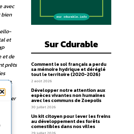
e avec
t bien
ello-
al et
Sur Cdurable
MP
e et de
Comment le sol français a perdu
nt prêts
sa mémoire hydrique et déréglé
des
tout le territoire (2020-2026)
esoin.
2 août 2026
e-là
Développer notre attention aux
espèces vivantes non humaines
laisser
avec les communs de Zoepolis
. Et
30 juillet 2026
tion,
Un kit citoyen pour lever les freins
au développement des forêts
ême
n
comestibles dans nos villes
giner
29 juillet 2026