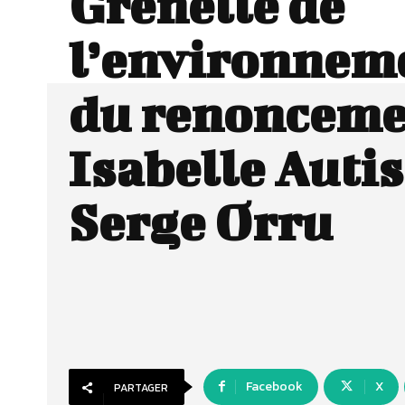
Grenelle de
l’environnem
du renonceme
Isabelle Autis
Serge Orru
Facebook
X
PARTAGER