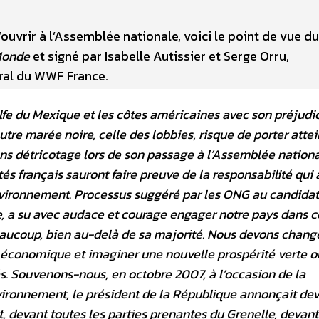
s’ouvrir à l’Assemblée nationale, voici le point de vue 
Monde
et signé par Isabelle Autissier et Serge Orru,
ral du WWF France.
lfe du Mexique et les côtes américaines avec son préjudi
tre marée noire, celle des lobbies, risque de porter attei
ns détricotage lors de son passage à l’Assemblée nation
s français sauront faire preuve de la responsabilité qui 
environnement. Processus suggéré par les ONG au candidat
, a su avec audace et courage engager notre pays dans c
beaucoup, bien au-delà de sa majorité. Nous devons chang
économique et imaginer une nouvelle prospérité verte o
és. Souvenons-nous, en octobre 2007, à l’occasion de la
nvironnement, le président de la République annonçait dev
, devant toutes les parties prenantes du Grenelle, deva