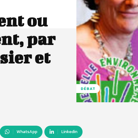
ent ou
nt, par
sier et
DÉBAT
WhatsApp
Linkedin