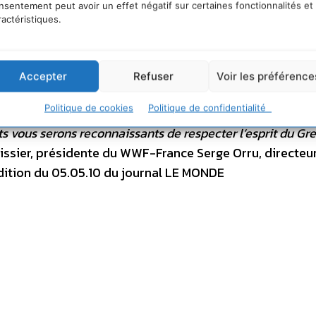
nsentement peut avoir un effet négatif sur certaines fonctionnalités et
ionnant et prometteur, mais difficile. Sans volonté politiq
ractéristiques.
ment, pied à pied, contre les tenants d’un productivisme
ous ne pourrons faire triompher nos idées de protection 
de notre humanité. Le syndrome du gardien de phare – av
Accepter
Refuser
Voir les préférence
t pas être notre seule fatalité. Ce Grenelle et les autres 
Politique de cookies
Politique de confidentialité
r notre société humaine enfin solidaire des vivants et du
 vous serons reconnaissants de respecter l’esprit du Gre
utissier, présidente du WWF-France Serge Orru, directeu
dition du 05.05.10 du journal LE MONDE