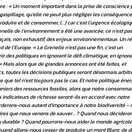
re : « Un moment important dans la prise de conscience 
 gaspillage, qu’elle ne peut plus négliger les conséquence
 produire et de consommer, (…) car c’est l’urgence écologiq
nelle de l’environnement a été une avancée, ce n’est pa
ançais, non exhaustif, des enjeux environnementaux. Un ré
 de l’Europe. « Le Grenelle n’est pas une fin, c’est un
 des politiques en ignorant le défi climatique, en ignor
 » Mais alors que de grandes annonces ont été faites, et
s, toutes les décisions publiques seront désormais arbitr
e que tel n’est toujours pas le cas. Et notre politique éne
iers des ressources fossiles, alors que notre consomma
indicateurs de richesse seront-ils en accord avec notre
derons-nous autant d’importance à notre biodiversité – 
aires que nous venons de sauver… ? Quand nous décidero
 du durable ? Quand pourrons-nous aider le monde agricole
Quand allons-nous cesser de produire un mont Blanc de 