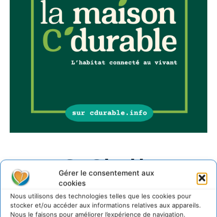
Sur Cdurable
Gérer le consentement aux
cookies
Comment le sol français a perdu sa mémoire
Nous utilisons des technologies telles que les cookies pour
hydrique et déréglé tout le territoire (2020-2026)
stocker et/ou accéder aux informations relatives aux appareils.
2 août 2026
Nous le faisons pour améliorer l’expérience de navigation.