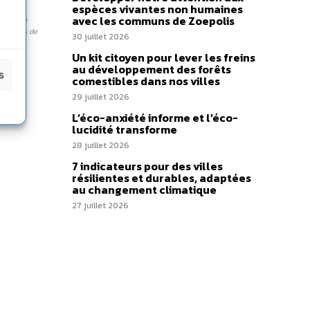
espèces vivantes non humaines
avec les communs de Zoepolis
ès d’une
entatifs de
30 juillet 2026
Un kit citoyen pour lever les freins
au développement des forêts
s
comestibles dans nos villes
29 juillet 2026
n au
L’éco-anxiété informe et l’éco-
lucidité transforme
28 juillet 2026
7 indicateurs pour des villes
résilientes et durables, adaptées
au changement climatique
27 juillet 2026