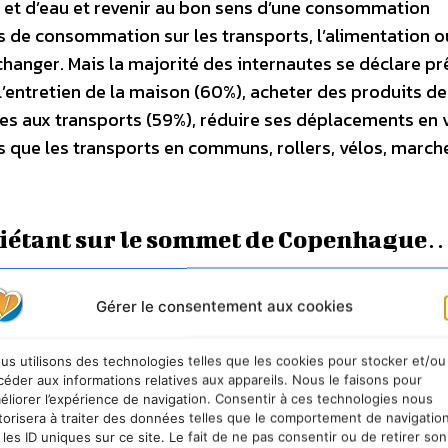
 et d’eau et revenir au bon sens d’une consommation
s de consommation sur les transports, l’alimentation o
à changer. Mais la majorité des internautes se déclare pr
 l’entretien de la maison (60%), acheter des produits d
ées aux transports (59%), réduire ses déplacements en 
ls que les transports en communs, rollers, vélos, march
iétant sur le sommet de Copenhague
 écologique ne pourra être
Gérer le consentement aux cookies
tudes de consommation.
Dès
s consommateurs sachent
us utilisons des technologies telles que les cookies pour stocker et/ou
de Copenhague ?
L’étude
céder aux informations relatives aux appareils. Nous le faisons pour
mmateurs dévoile que 27%
éliorer l’expérience de navigation. Consentir à ces technologies nous
torisera à traiter des données telles que le comportement de navigatio
 parlé du sommet de
 les ID uniques sur ce site. Le fait de ne pas consentir ou de retirer son