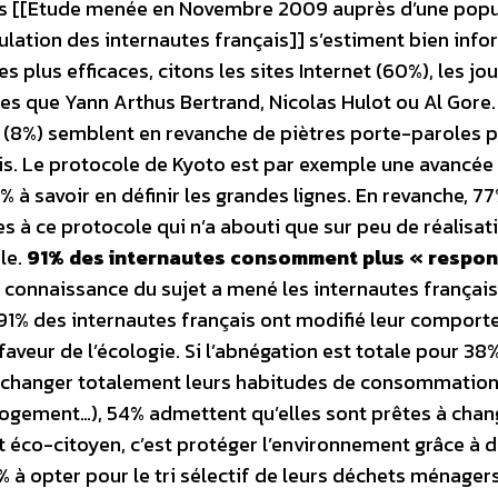
çais [[Etude menée en Novembre 2009 auprès d’une popu
ulation des internautes français]] s’estiment bien inf
es plus efficaces, citons les sites Internet (60%), les jo
lles que Yann Arthus Bertrand, Nicolas Hulot ou Al Gore.
n (8%) semblent en revanche de piètres porte-paroles 
s. Le protocole de Kyoto est par exemple une avancée 
0% à savoir en définir les grandes lignes. En revanche, 7
s à ce protocole qui n’a abouti que sur peu de réalisat
le.
91% des internautes consomment plus « respo
connaissance du sujet a mené les internautes français
91% des internautes français ont modifié leur compor
veur de l’écologie. Si l’abnégation est totale pour 38
à changer totalement leurs habitudes de consommation
, logement…), 54% admettent qu’elles sont prêtes à chan
 éco-citoyen, c’est protéger l’environnement grâce à 
4% à opter pour le tri sélectif de leurs déchets ménager