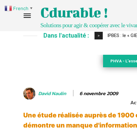
Cdurable !
French
▼
Solutions pour agir & coopérer avec le viva
Dans l'actualité :
Comment le sol
>
PHVA - L'esse
6 novembre 2009
David Naulin
Ac
Une étude réalisée auprès de 190
démontre un manque d'informatio