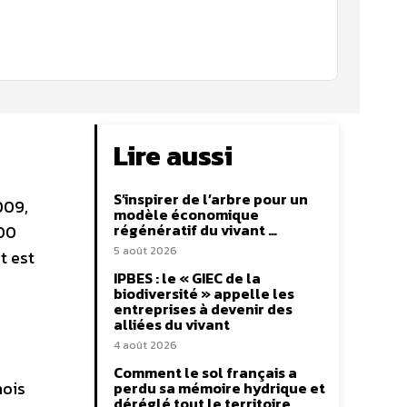
Lire aussi
S’inspirer de l’arbre pour un
009,
modèle économique
régénératif du vivant …
900
5 août 2026
t est
IPBES : le « GIEC de la
biodiversité » appelle les
entreprises à devenir des
alliées du vivant
4 août 2026
Comment le sol français a
mois
perdu sa mémoire hydrique et
déréglé tout le territoire