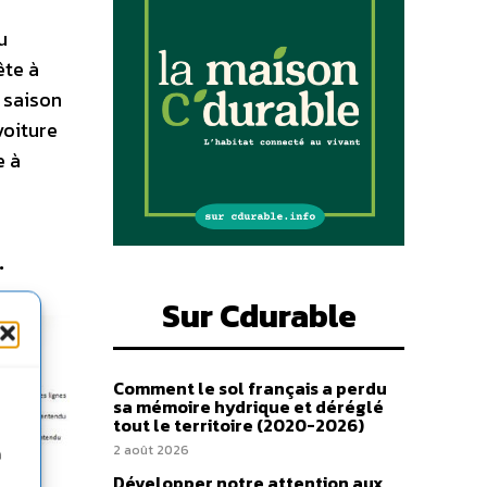
u
ête à
e saison
voiture
e à
…
Sur Cdurable
Comment le sol français a perdu
sa mémoire hydrique et déréglé
tout le territoire (2020-2026)
2 août 2026
n
Développer notre attention aux