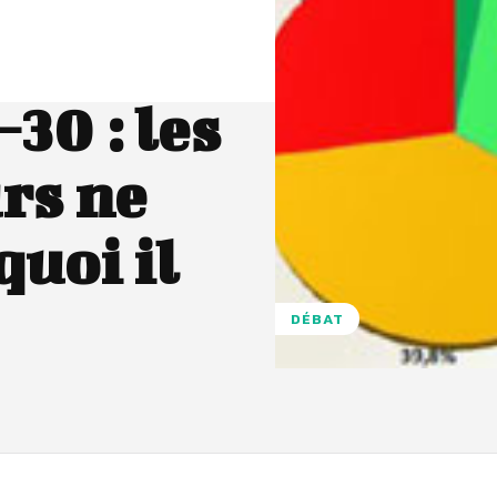
30 : les
rs ne
quoi il
DÉBAT