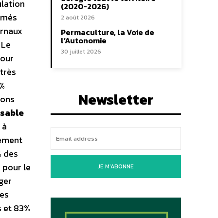
lation
(2020-2026)
ormés
2 août 2026
urnaux
Permaculture, la Voie de
l’Autonomie
 Le
30 juillet 2026
pour
très
7%
Newsletter
ions
nsable
 à
tement
% des
 pour le
JE M'ABONNE
ger
des
s et 83%