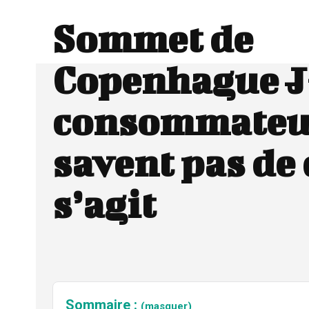
Sommet de
Copenhague J-
consommateu
savent pas de 
s’agit
Sommaire :
(masquer)