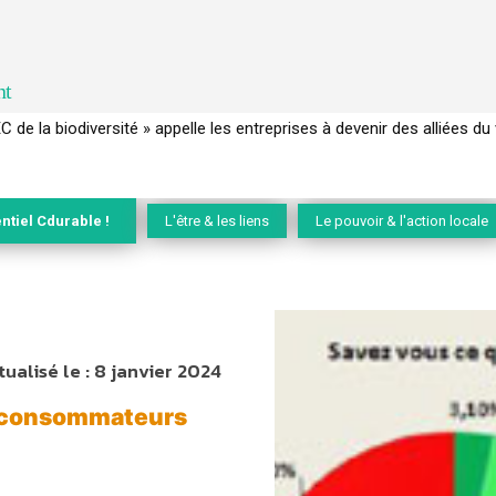
nt
 français a perdu sa mémoire hydrique et déréglé tout le territoire 
ntiel Cdurable !
L'être & les liens
Le pouvoir & l'action locale
tualisé le :
8 janvier 2024
0 consommateurs
n