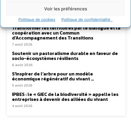
Voir les préférences
Lire aussi
Politique de cookies
Politique de confidentialité
Transformer les territoires par le dialogue et la
coopération avec un Commun
d’Accompagnement des Transitions
7 août 2026
Soutenir un pastoralisme durable en faveur de
socio-écosystèmes résilients
6 août 2026
S’inspirer de l’arbre pour un modèle
économique régénératif du vivant …
5 août 2026
IPBES : le « GIEC de la biodiversité » appelle les
entreprises à devenir des alliées du vivant
4 août 2026