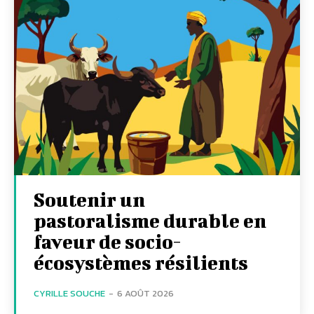
Soutenir un
pastoralisme durable en
faveur de socio-
écosystèmes résilients
CYRILLE SOUCHE
-
6 AOÛT 2026