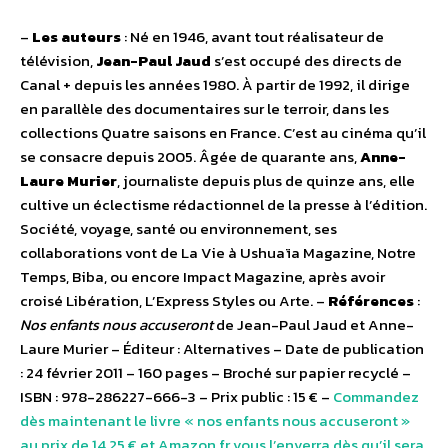
–
Les auteurs
: Né en 1946, avant tout réalisateur de
télévision,
Jean-Paul Jaud
s’est occupé des directs de
Canal + depuis les années 1980. À partir de 1992, il dirige
en parallèle des documentaires sur le terroir, dans les
collections Quatre saisons en France. C’est au cinéma qu’il
se consacre depuis 2005. Âgée de quarante ans,
Anne-
Laure Murier
, journaliste depuis plus de quinze ans, elle
cultive un éclectisme rédactionnel de la presse à l’édition.
Société, voyage, santé ou environnement, ses
collaborations vont de La Vie à Ushuaïa Magazine, Notre
Temps, Biba, ou encore Impact Magazine, après avoir
croisé Libération, L’Express Styles ou Arte. –
Références
:
Nos enfants nous accuseront
de Jean-Paul Jaud et Anne-
Laure Murier – Éditeur : Alternatives – Date de publication
: 24 février 2011 – 160 pages – Broché sur papier recyclé –
ISBN : 978-286227-666-3 – Prix public : 15 € –
Commandez
dès maintenant le livre « nos enfants nous accuseront »
au prix de 14,25 € et Amazon.fr vous l’enverra dès qu’il sera