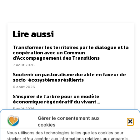
Lire aussi
Transformer les territoires par le dialogue et la
coopération avec un Commun
d’Accompagnement des Transitions
7 août 2026
Soutenir un pastoralisme durable en faveur de
socio-écosystèmes résilients
6 août 2026
S’inspirer de l’arbre pour un modèle
économique régénératif du vivant …
5 août 2026
IPBES : le « GIEC de la biodiversité » appelle les
Gérer le consentement aux
entreprises à devenir des alliées du vivant
cookies
4 août 2026
Nous utilisons des technologies telles que les cookies pour
stocker et/ou accéder aux informations relatives aux appareils.