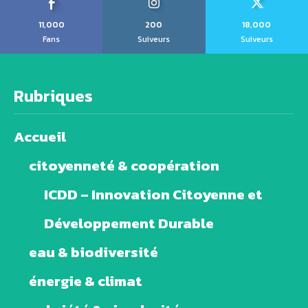
11,000
200
18,000
Fans
Suiveurs
Suiveurs
Rubriques
Accueil
citoyenneté & coopération
ICDD – Innovation Citoyenne et
Développement Durable
eau & biodiversité
énergie & climat