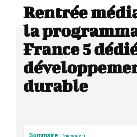
Rentrée média
la programma
France 5 dédi
développeme
durable
Sommaire :
(masquer)