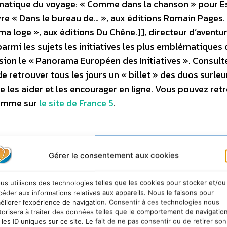
ématique du voyage: « Comme dans la chanson » pour E
vre « Dans le bureau de… », aux éditions Romain Pages. 
 ma loge », aux éditions Du Chêne.]], directeur d’aventur
armi les sujets les initiatives les plus emblématiques 
ion le « Panorama Européen des Initiatives ». Consult
de retrouver tous les jours un « billet » des duos surleu
e les aider et les encourager en ligne. Vous pouvez ret
ramme sur
le site de France 5
.
Gérer le consentement aux cookies
rtir de novembre Agriculteurs, éleveurs, pêcheurs… de
t lié à la nature, témoignent de l’urgence à faire évol
us utilisons des technologies telles que les cookies pour stocker et/ou
 Cette collection nous entraîne en : Australie, Bolivie
céder aux informations relatives aux appareils. Nous le faisons pour
Mali, Pays-Bas et Vietnam. Le Changement climatique n
éliorer l’expérience de navigation. Consentir à ces technologies nous
torisera à traiter des données telles que le comportement de navigatio
ien des endroits du globe. Chaque volet de cette série 
 les ID uniques sur ce site. Le fait de ne pas consentir ou de retirer son