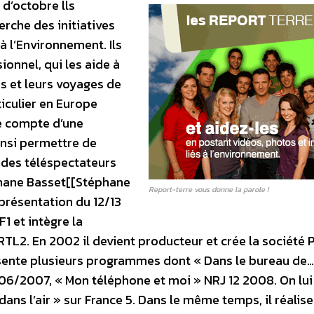
r d’octobre
lls
erche des initiatives
à l’Environnement. Ils
onnel, qui les aide à
s et leurs voyages de
iculier en Europe
e compte d’une
ainsi permettre de
 des téléspectateurs
phane Basset[[Stéphane
Report-terre vous donne la parole !
 présentation du 12/13
F1 et intègre la
RTL2. En 2002 il devient producteur et crée la société 
ésente plusieurs programmes dont « Dans le bureau de… 
06/2007, « Mon téléphone et moi » NRJ 12 2008. On lui
dans l’air » sur France 5. Dans le même temps, il réalise