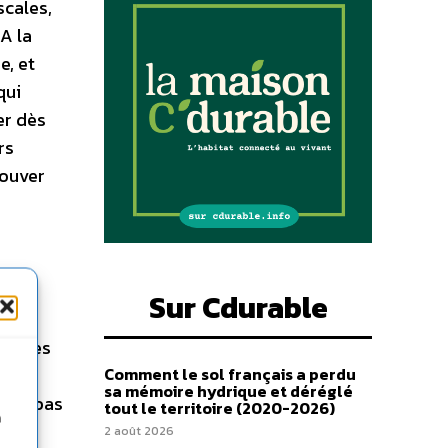
scales,
A la
e, et
qui
er dès
rs
rouver
Sur Cdurable
s
uer les
,
Comment le sol français a perdu
sa mémoire hydrique et déréglé
’est pas
tout le territoire (2020-2026)
n
offre
2 août 2026