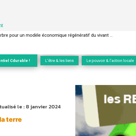
nt
rbre pour un modèle économique régénératif du vivant …
EC de la biodiversité » appelle les entreprises à devenir des alliées du
ntiel Cdurable !
L'être & les liens
Le pouvoir & l'action locale
tualisé le :
8 janvier 2024
la terre