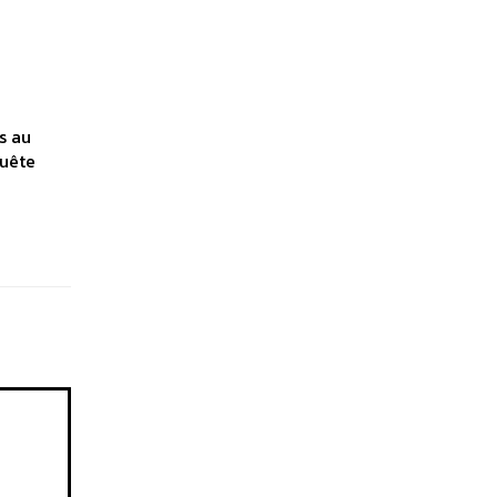
s au
quête