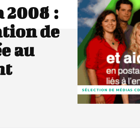
 2008 :
tion de
ée au
nt
SÉLECTION DE MÉDIAS C