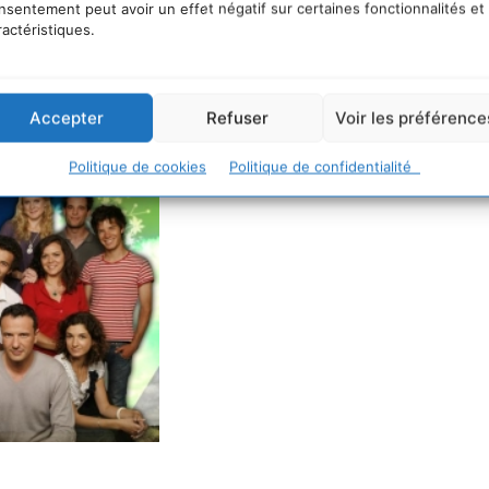
laie les inquiétudes, mais aussi les espoirs des premi
nsentement peut avoir un effet négatif sur certaines fonctionnalités et
ractéristiques.
réalisateurs de cette série : Pascal Plisson, Patrice Ro
Rebecca Boulanger, Jérôme-Cécil Auffret, Sylvie Bergero
saigne.
Accepter
Refuser
Voir les préférence
Politique de cookies
Politique de confidentialité