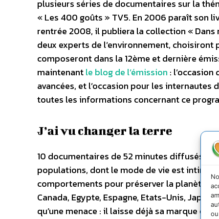
plusieurs séries de documentaires sur la th
« Les 400 goûts » TV5. En 2006 paraît son li
rentrée 2008, il publiera la collection « Dans
deux experts de l’environnement, choisiront p
composeront dans la 12ème et dernière émiss
maintenant
le blog de l’émission
: l’occasion 
avancées, et l’occasion pour les internautes d
toutes les informations concernant ce prog
J’ai vu changer la terre
10 documentaires de 52 minutes diffusés à pa
populations, dont le mode de vie est intimemen
No
comportements pour préserver la planète Terre.
ac
Canada, Egypte, Espagne, Etats-Unis, Japon, 
am
au
qu’une menace : il laisse déjà sa marque en b
ou