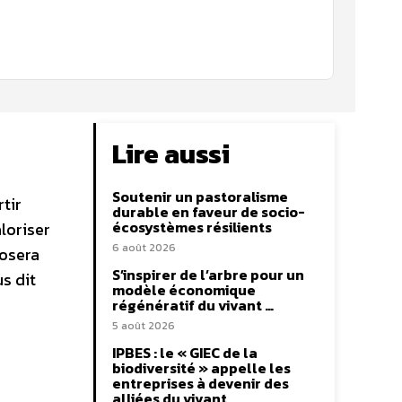
Lire aussi
Soutenir un pastoralisme
tir
durable en faveur de socio-
écosystèmes résilients
aloriser
6 août 2026
posera
S’inspirer de l’arbre pour un
s dit
modèle économique
régénératif du vivant …
5 août 2026
IPBES : le « GIEC de la
biodiversité » appelle les
entreprises à devenir des
alliées du vivant