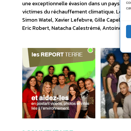
une exceptionnelle évasion dans un pays et re
co
ca
victimes du réchauffement climatique. Les dix 
Simon Watel, Xavier Lefebvre, Gille Capelle, 
Eric Robert, Natacha Calestrémé, Antoine Las