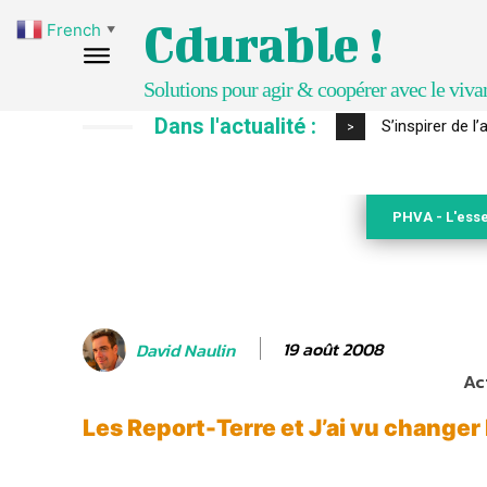
Cdurable !
French
▼
Solutions pour agir & coopérer avec le viva
Dans l'actualité :
S’inspirer de l’a
IPBES : le « GI
>
PHVA - L'esse
19 août 2008
David Naulin
Ac
Les Report-Terre et J’ai vu changer 